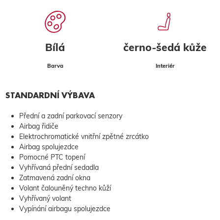
Bílá
černo-šedá kůže
Barva
Interiér
STANDARDNÍ VÝBAVA
Přední a zadní parkovací senzory
Airbag řidiče
Elektrochromatické vnitřní zpětné zrcátko
Airbag spolujezdce
Pomocné PTC topení
Vyhřívaná přední sedadla
Zatmavená zadní okna
Volant čalouněný techno kůží
Vyhřívaný volant
Vypínání airbagu spolujezdce