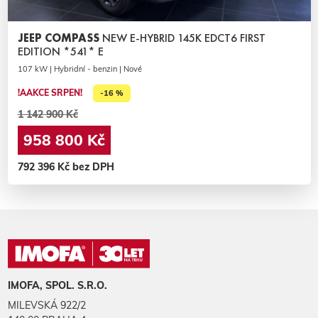
JEEP COMPASS
NEW E-HYBRID 145K EDCT6 FIRST
EDITION *541* E
107 kW | Hybridní - benzin | Nové
!AAKCE SRPEN!
-16 %
1 142 900 Kč
958 800 Kč
792 396 Kč bez DPH
IMOFA, SPOL. S.R.O.
MILEVSKÁ 922/2