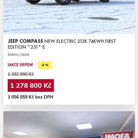
JEEP COMPASS
NEW ELECTRIC 213K 74KWH FIRST
EDITION *231* E
Elektro | Nové
!AKCE SRPEN!
-8 %
1 392 900 Kč
1 278 800 Kč
1 056 859 Kč bez DPH