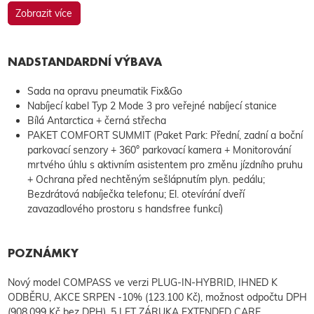
Zobrazit více
NADSTANDARDNÍ VÝBAVA
Sada na opravu pneumatik Fix&Go
Nabíjecí kabel Typ 2 Mode 3 pro veřejné nabíjecí stanice
Bílá Antarctica + černá střecha
PAKET COMFORT SUMMIT (Paket Park: Přední, zadní a boční
parkovací senzory + 360° parkovací kamera + Monitorování
mrtvého úhlu s aktivním asistentem pro změnu jízdního pruhu
+ Ochrana před nechtěným sešlápnutím plyn. pedálu;
Bezdrátová nabíječka telefonu; El. otevírání dveří
zavazadlového prostoru s handsfree funkcí)
POZNÁMKY
Nový model COMPASS ve verzi PLUG-IN-HYBRID, IHNED K
ODBĚRU, AKCE SRPEN -10% (123.100 Kč), možnost odpočtu DPH
(908.099 Kč bez DPH), 5 LET ZÁRUKA EXTENDED CARE