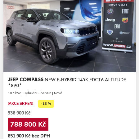
JEEP COMPASS
NEW E-HYBRID 145K EDCT6 ALTITUDE
*890*
107 kW | Hybridní - benzin | Nové
!AKCE SRPEN!
-16 %
936 900 Kč
788 800 Kč
651 900 Kč bez DPH