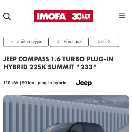
Hledat
(tlačítko)
hledat
Pro vyhledávání zadejte alespoň 3 znaky.
Zpět na výpis
Předchozí
Další
JEEP COMPASS 1.6 TURBO PLUG-IN
HYBRID 225K SUMMIT *233*
110 kW | 90 km | plug-in hybrid