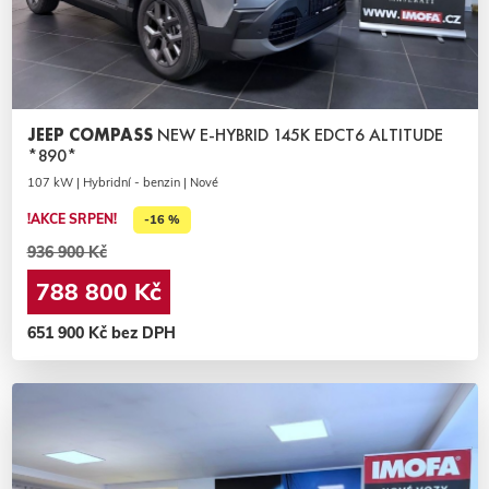
JEEP COMPASS
NEW E-HYBRID 145K EDCT6 ALTITUDE
*890*
107 kW | Hybridní - benzin | Nové
!AKCE SRPEN!
-16 %
936 900 Kč
788 800 Kč
651 900 Kč bez DPH