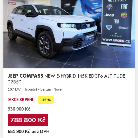
JEEP COMPASS
NEW E-HYBRID 145K EDCT6 ALTITUDE
*785*
107 kW | Hybridní - benzin | Nové
!AKCE SRPEN!
-16 %
936 900 Kč
788 800 Kč
651 900 Kč bez DPH