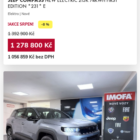
JEEP COMPASS
NEW ELECTRIC 213K 74KWH FIRST
EDITION *231* E
Elektro | Nové
!AKCE SRPEN!
-8 %
1 392 900 Kč
1 278 800 Kč
1 056 859 Kč bez DPH