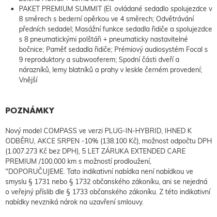
PAKET PREMIUM SUMMIT (El. ovládané sedadlo spolujezdce v
8 směrech s bederní opěrkou ve 4 směrech; Odvětrávání
předních sedadel; Masážní funkce sedadla řidiče a spolujezdce
s 8 pneumatickými polštáři + pneumaticky nastavitelné
bočnice; Paměť sedadla řidiče; Prémiový audiosystém Focal s
9 reproduktory a subwooferem; Spodní části dveří a
nárazníků, lemy blatníků a prahy v leskle černém provedení;
Vnější
POZNÁMKY
Nový model COMPASS ve verzi PLUG-IN-HYBRID, IHNED K
ODBĚRU, AKCE SRPEN -10% (138.100 Kč), možnost odpočtu DPH
(1.007.273 Kč bez DPH), 5 LET ZÁRUKA EXTENDED CARE
PREMIUM /100.000 km s možností prodloužení,
"DOPORUČUJEME. Tato indikativní nabídka není nabídkou ve
smyslu § 1731 nebo § 1732 občanského zákoníku, ani se nejedná
o veřejný příslib dle § 1733 občanského zákoníku. Z této indikativní
nabídky nevzniká nárok na uzavření smlouvy.