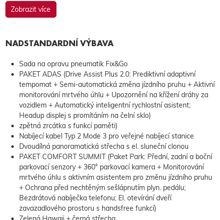
Zobrazit více
NADSTANDARDNÍ VÝBAVA
Sada na opravu pneumatik Fix&Go
PAKET ADAS (Drive Assist Plus 2.0: Prediktivní adaptivní
tempomat + Semi-automatická změna jízdního pruhu + Aktivní
monitorování mrtvého úhlu + Upozornění na křížení dráhy za
vozidlem + Automatický inteligentní rychlostní asistent;
Headup displej s promítáním na čelní sklo)
zpětná zrcátka s funkcí paměti)
Nabíjecí kabel Typ 2 Mode 3 pro veřejné nabíjecí stanice
Dvoudílná panoramatická střecha s el. sluneční clonou
PAKET COMFORT SUMMIT (Paket Park: Přední, zadní a boční
parkovací senzory + 360° parkovací kamera + Monitorování
mrtvého úhlu s aktivním asistentem pro změnu jízdního pruhu
+ Ochrana před nechtěným sešlápnutím plyn. pedálu;
Bezdrátová nabíječka telefonu; El. otevírání dveří
zavazadlového prostoru s handsfree funkcí)
Zelená Hawaii + černá střecha