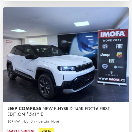
JEEP COMPASS
NEW E-HYBRID 145K EDCT6 FIRST
EDITION *541* E
107 kW | Hybridní - benzin | Nové
!AAKCE SRPEN!
-16 %