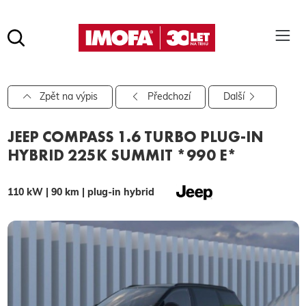
Hledat
(tlačítko)
hledat
Pro vyhledávání zadejte alespoň 3 znaky.
Zpět na výpis
Předchozí
Další
JEEP COMPASS 1.6 TURBO PLUG-IN
HYBRID 225K SUMMIT *990 E*
110 kW | 90 km | plug-in hybrid