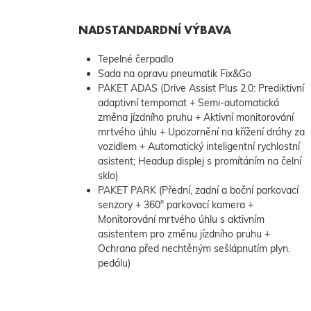
NADSTANDARDNÍ VÝBAVA
Tepelné čerpadlo
Sada na opravu pneumatik Fix&Go
PAKET ADAS (Drive Assist Plus 2.0: Prediktivní
adaptivní tempomat + Semi-automatická
změna jízdního pruhu + Aktivní monitorování
mrtvého úhlu + Upozornění na křížení dráhy za
vozidlem + Automatický inteligentní rychlostní
asistent; Headup displej s promítáním na čelní
sklo)
PAKET PARK (Přední, zadní a boční parkovací
senzory + 360° parkovací kamera +
Monitorování mrtvého úhlu s aktivním
asistentem pro změnu jízdního pruhu +
Ochrana před nechtěným sešlápnutím plyn.
pedálu)