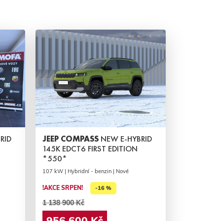
RID
JEEP COMPASS
NEW E-HYBRID
145K EDCT6 FIRST EDITION
*550*
107 kW | Hybridní - benzin | Nové
!AKCE SRPEN!
-16 %
1 138 900 Kč
956 600 Kč