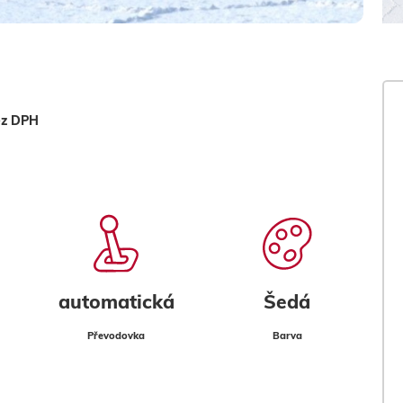
ez DPH
automatická
Šedá
Převodovka
Barva