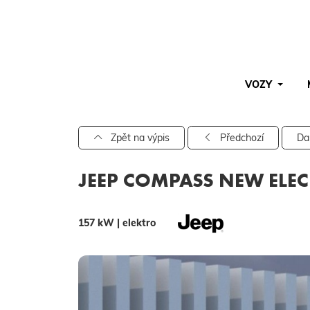
VOZY
Pro vyhledávání zadejte alespoň 3 znaky.
Zpět na výpis
Předchozí
Da
JEEP COMPASS NEW ELECT
157 kW | elektro