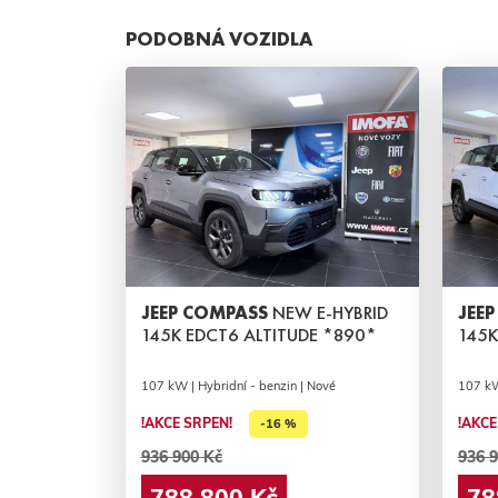
PODOBNÁ VOZIDLA
JEEP COMPASS
NEW E-HYBRID
JEE
145K EDCT6 ALTITUDE *890*
145K
107 kW | Hybridní - benzin | Nové
107 kW
!AKCE SRPEN!
!AKCE
-16 %
936 900 Kč
936 9
788 800 Kč
78