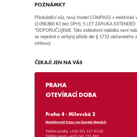
POZNÁMKY
Předváděcí vůz, nový model COMPASS v elektrické
(1.056.860 Kč bez DPH), 5 LET ZARUKA EXTENDED 
"DOPORUČUJEME. Tato indikativní nabídka není nab
se nejedná o veřejný příslib dle § 1733 občanského z
smlouvy.
ČEKAJÍ JEN NA VÁS
PRAHA
OTEVÍRACÍ DOBA
Praha 4 - Milevská 2
Naplánovat trasu na Google Mapách
Telefon prodej:
+420 261 227 613/2
Telefon servis:
+420 241 731 800