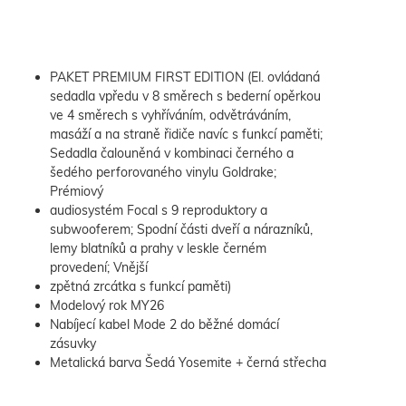
PAKET PREMIUM FIRST EDITION (El. ovládaná
sedadla vpředu v 8 směrech s bederní opěrkou
ve 4 směrech s vyhříváním, odvětráváním,
masáží a na straně řidiče navíc s funkcí paměti;
Sedadla čalouněná v kombinaci černého a
šedého perforovaného vinylu Goldrake;
Prémiový
audiosystém Focal s 9 reproduktory a
subwooferem; Spodní části dveří a nárazníků,
lemy blatníků a prahy v leskle černém
provedení; Vnější
zpětná zrcátka s funkcí paměti)
Modelový rok MY26
Nabíjecí kabel Mode 2 do běžné domácí
zásuvky
Metalická barva Šedá Yosemite + černá střecha