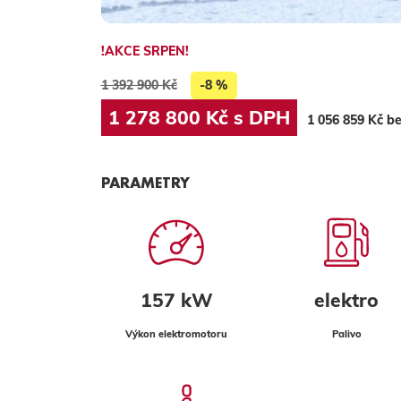
!AKCE SRPEN!
1 392 900 Kč
-8 %
1 278 800 Kč s DPH
1 056 859 Kč b
PARAMETRY
157 kW
elektro
Výkon elektromotoru
Palivo