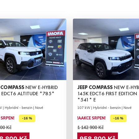
P COMPASS
NEW E-HYBRID
JEEP COMPASS
NEW E-HYB
 EDCT6 ALTITUDE *785*
145K EDCT6 FIRST EDITION
*541* E
 | Hybridní - benzin | Nové
107 kW | Hybridní - benzin | Nové
 SRPEN!
!AAKCE SRPEN!
-16 %
-16 %
00 Kč
1 142 900 Kč
8 800 Kč
958 800 Kč