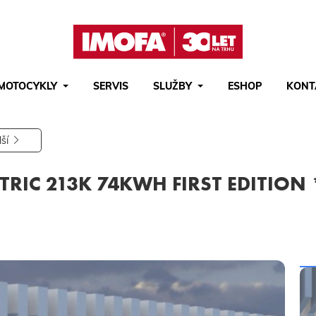
MOTOCYKLY
SERVIS
SLUŽBY
ESHOP
KONT
Hledat
(tlačítko)
hledat
lší
RIC 213K 74KWH FIRST EDITION 