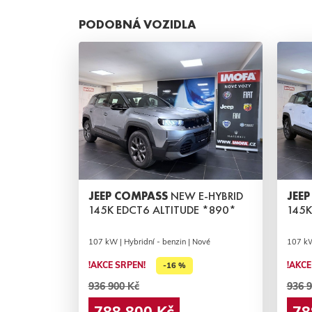
PODOBNÁ VOZIDLA
JEEP COMPASS
NEW E-HYBRID
JEE
145K EDCT6 ALTITUDE *890*
145K
107 kW | Hybridní - benzin | Nové
107 kW
!AKCE SRPEN!
!AKCE
-16 %
936 900 Kč
936 9
788 800 Kč
78