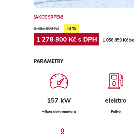
!AKCE SRPEN!
1 392 900 Kč
-8 %
1 278 800 Kč s DPH
1 056 859 Kč b
PARAMETRY
157 kW
elektro
Výkon elektromotoru
Palivo