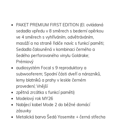
PAKET PREMIUM FIRST EDITION (El. ovládaná
sedadla vpředu v 8 směrech s bederní opěrkou
ve 4 směrech s vyhříváním, odvětráváním,
masáží a na straně řidiče navíc s funkcí paměti;
Sedadla čalouněná v kombinaci černého a
šedého perforovaného vinylu Goldrake;
Prémiový
audiosystém Focal s 9 reproduktory a
subwooferem; Spodní části dveří a nárazníků,
lemy blatníků a prahy v leskle černém
provedení; Vnější
zpětná zrcátka s funkcí paměti)
Modelový rok MY26
Nabíjecí kabel Mode 2 do běžné domácí
zásuvky
Metalická barva Šedá Yosemite + černá střecha