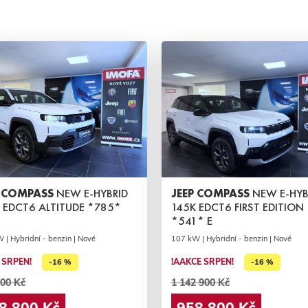
P COMPASS
NEW E-HYBRID
JEEP COMPASS
NEW E-HYB
 EDCT6 ALTITUDE *785*
145K EDCT6 FIRST EDITION
*541* E
 | Hybridní - benzin | Nové
107 kW | Hybridní - benzin | Nové
 SRPEN!
!AAKCE SRPEN!
-16 %
-16 %
00 Kč
1 142 900 Kč
8 800 Kč
958 800 Kč