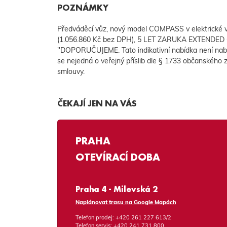
POZNÁMKY
Předváděcí vůz, nový model COMPASS v elektrické
(1.056.860 Kč bez DPH), 5 LET ZARUKA EXTENDED 
"DOPORUČUJEME. Tato indikativní nabídka není nab
se nejedná o veřejný příslib dle § 1733 občanského z
smlouvy.
ČEKAJÍ JEN NA VÁS
PRAHA
OTEVÍRACÍ DOBA
Praha 4 - Milevská 2
Naplánovat trasu na Google Mapách
Telefon prodej:
+420 261 227 613/2
Telefon servis:
+420 241 731 800