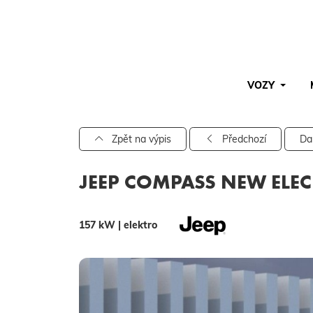
VOZY
Pro vyhledávání zadejte alespoň 3 znaky.
Zpět na výpis
Předchozí
Da
JEEP COMPASS NEW ELECT
157 kW | elektro