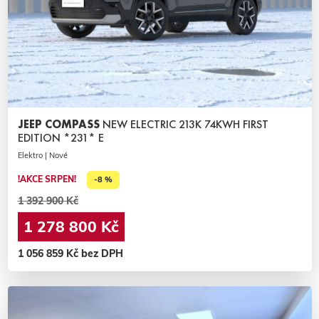
JEEP COMPASS
NEW ELECTRIC 213K 74KWH FIRST
EDITION *231* E
Elektro | Nové
!AKCE SRPEN!
-8 %
1 392 900 Kč
1 278 800 Kč
1 056 859 Kč bez DPH