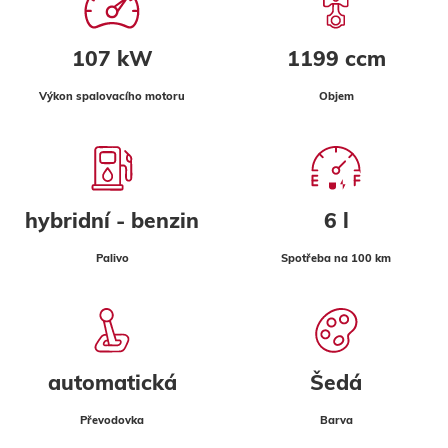
107 kW
1199 ccm
Výkon spalovacího motoru
Objem
hybridní - benzin
6 l
Palivo
Spotřeba na 100 km
automatická
Šedá
Převodovka
Barva