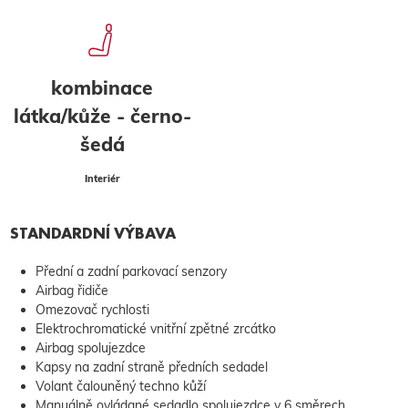
kombinace
látka/kůže - černo-
šedá
Interiér
STANDARDNÍ VÝBAVA
Přední a zadní parkovací senzory
Airbag řidiče
Omezovač rychlosti
Elektrochromatické vnitřní zpětné zrcátko
Airbag spolujezdce
Kapsy na zadní straně předních sedadel
Volant čalouněný techno kůží
Manuálně ovládané sedadlo spolujezdce v 6 směrech