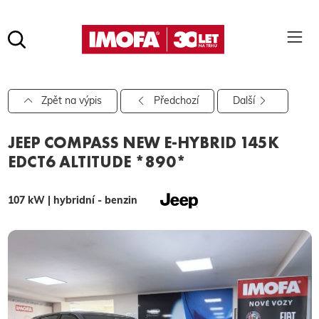
Hledat
(tlačítko)
hledat
Pro vyhledávání zadejte alespoň 3 znaky.
Zpět na výpis
Předchozí
Další
JEEP COMPASS NEW E-HYBRID 145K
EDCT6 ALTITUDE *890*
107 kW | hybridní - benzin