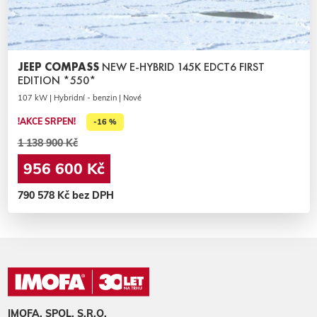
JEEP COMPASS
NEW E-HYBRID 145K EDCT6 FIRST
EDITION *550*
107 kW | Hybridní - benzin | Nové
!AKCE SRPEN!
-16 %
1 138 900 Kč
956 600 Kč
790 578 Kč bez DPH
IMOFA, SPOL. S.R.O.