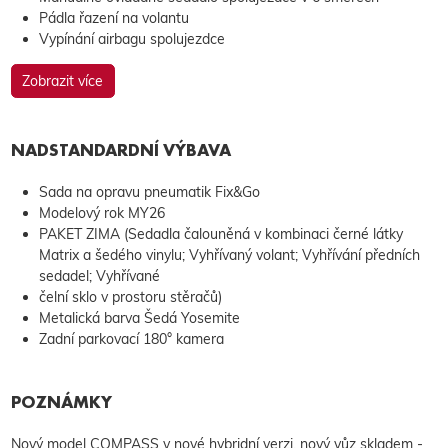
Pádla řazení na volantu
Vypínání airbagu spolujezdce
Zobrazit více
NADSTANDARDNÍ VÝBAVA
Sada na opravu pneumatik Fix&Go
Modelový rok MY26
PAKET ZIMA (Sedadla čalouněná v kombinaci černé látky
Matrix a šedého vinylu; Vyhřívaný volant; Vyhřívání předních
sedadel; Vyhřívané
čelní sklo v prostoru stěračů)
Metalická barva Šedá Yosemite
Zadní parkovací 180° kamera
POZNÁMKY
Nový model COMPASS v nové hybridní verzi, nový vůz skladem -