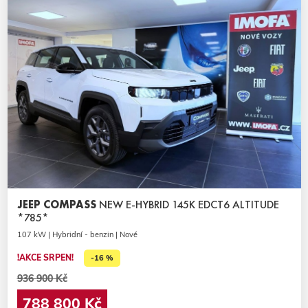
JEEP COMPASS
NEW E-HYBRID 145K EDCT6 ALTITUDE
*785*
107 kW | Hybridní - benzin | Nové
!AKCE SRPEN!
-16 %
936 900 Kč
788 800 Kč