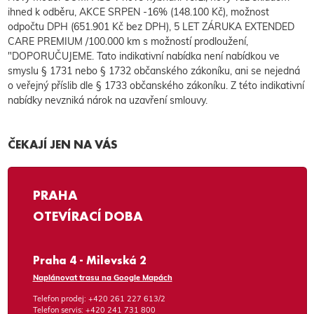
ihned k odběru, AKCE SRPEN -16% (148.100 Kč), možnost
odpočtu DPH (651.901 Kč bez DPH), 5 LET ZÁRUKA EXTENDED
CARE PREMIUM /100.000 km s možností prodloužení,
"DOPORUČUJEME. Tato indikativní nabídka není nabídkou ve
smyslu § 1731 nebo § 1732 občanského zákoníku, ani se nejedná
o veřejný příslib dle § 1733 občanského zákoníku. Z této indikativní
nabídky nevzniká nárok na uzavření smlouvy.
ČEKAJÍ JEN NA VÁS
PRAHA
OTEVÍRACÍ DOBA
Praha 4 - Milevská 2
Naplánovat trasu na Google Mapách
Telefon prodej:
+420 261 227 613/2
Telefon servis:
+420 241 731 800