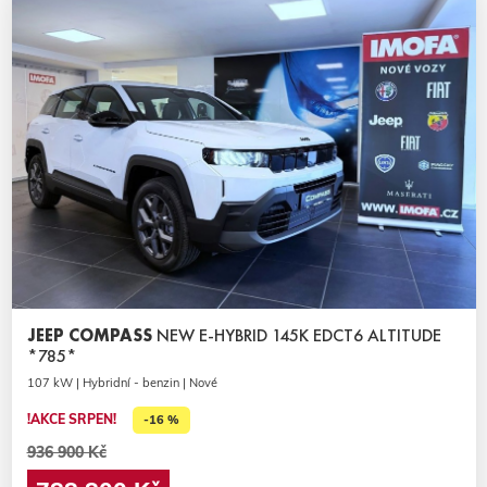
JEEP COMPASS
NEW E-HYBRID 145K EDCT6 ALTITUDE
*785*
107 kW | Hybridní - benzin | Nové
!AKCE SRPEN!
-16 %
936 900 Kč