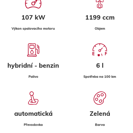
107 kW
1199 ccm
Výkon spalovacího motoru
Objem
hybridní - benzin
6 l
Palivo
Spotřeba na 100 km
automatická
Zelená
Převodovka
Barva