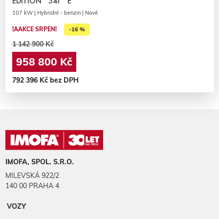
EDITION *541* E
107 kW | Hybridní - benzin | Nové
!AAKCE SRPEN!
-16 %
1 142 900 Kč
958 800 Kč
792 396 Kč bez DPH
IMOFA, SPOL. S.R.O.
MILEVSKÁ 922/2
140 00 PRAHA 4
VOZY