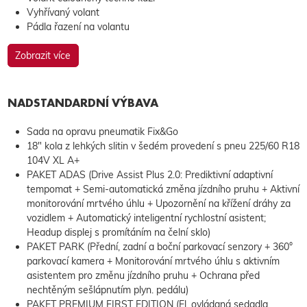
Vyhřívaný volant
Pádla řazení na volantu
Zobrazit více
NADSTANDARDNÍ VÝBAVA
Sada na opravu pneumatik Fix&Go
18" kola z lehkých slitin v šedém provedení s pneu 225/60 R18
104V XL A+
PAKET ADAS (Drive Assist Plus 2.0: Prediktivní adaptivní
tempomat + Semi-automatická změna jízdního pruhu + Aktivní
monitorování mrtvého úhlu + Upozornění na křížení dráhy za
vozidlem + Automatický inteligentní rychlostní asistent;
Headup displej s promítáním na čelní sklo)
PAKET PARK (Přední, zadní a boční parkovací senzory + 360°
parkovací kamera + Monitorování mrtvého úhlu s aktivním
asistentem pro změnu jízdního pruhu + Ochrana před
nechtěným sešlápnutím plyn. pedálu)
PAKET PREMIUM FIRST EDITION (El. ovládaná sedadla