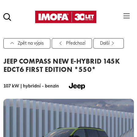
Hledat
(tlačítko)
hledat
Pro vyhledávání zadejte alespoň 3 znaky.
Zpět na výpis
Předchozí
Další
JEEP COMPASS NEW E-HYBRID 145K
EDCT6 FIRST EDITION *550*
107 kW | hybridní - benzin