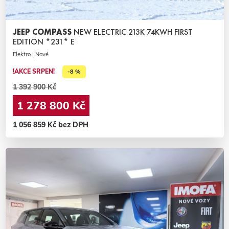
JEEP COMPASS
NEW ELECTRIC 213K 74KWH FIRST
EDITION *231* E
Elektro | Nové
!AKCE SRPEN!
-8 %
1 392 900 Kč
1 278 800 Kč
1 056 859 Kč bez DPH