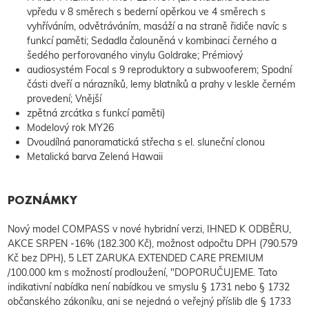
vpředu v 8 směrech s bederní opěrkou ve 4 směrech s
vyhříváním, odvětráváním, masáží a na straně řidiče navíc s
funkcí paměti; Sedadla čalouněná v kombinaci černého a
šedého perforovaného vinylu Goldrake; Prémiový
audiosystém Focal s 9 reproduktory a subwooferem; Spodní
části dveří a nárazníků, lemy blatníků a prahy v leskle černém
provedení; Vnější
zpětná zrcátka s funkcí paměti)
Modelový rok MY26
Dvoudílná panoramatická střecha s el. sluneční clonou
Metalická barva Zelená Hawaii
POZNÁMKY
Nový model COMPASS v nové hybridní verzi, IHNED K ODBĚRU,
AKCE SRPEN -16% (182.300 Kč), možnost odpočtu DPH (790.579
Kč bez DPH), 5 LET ZARUKA EXTENDED CARE PREMIUM
/100.000 km s možností prodloužení, "DOPORUČUJEME. Tato
indikativní nabídka není nabídkou ve smyslu § 1731 nebo § 1732
občanského zákoníku, ani se nejedná o veřejný příslib dle § 1733