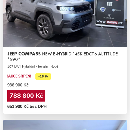
JEEP COMPASS
NEW E-HYBRID 145K EDCT6 ALTITUDE
*890*
107 kW | Hybridní - benzin | Nové
!AKCE SRPEN!
-16 %
936 900 Kč
788 800 Kč
651 900 Kč bez DPH