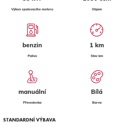
Výkon spalovacího motoru
Objem
benzin
1 km
Palivo
Stav km
manuální
Bílá
Převodovka
Barva
STANDARDNÍ VÝBAVA