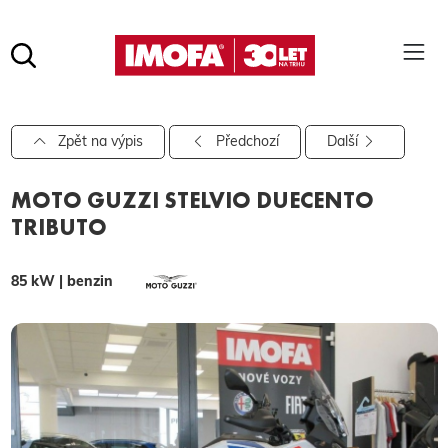
Hledat
(tlačítko)
hledat
Pro vyhledávání zadejte alespoň 3 znaky.
Zpět na výpis
Předchozí
Další
MOTO GUZZI STELVIO DUECENTO
TRIBUTO
85 kW | benzin