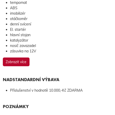
tempomat
ABS
imobilizér
otáčkoměr
denní svícení
El. startér
hlavní stojan
katalyzátor
nosič zavazadel
zásuvka na 12V
Zobrazit více
NADSTANDARDNÍ VÝBAVA
Příslušenství v hodnotě 10.000,-Kč ZDARMA
POZNÁMKY