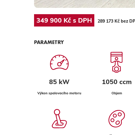
349 900 Kč s DPH
289 173 Kč bez D
PARAMETRY
85 kW
1050 ccm
Výkon spalovacího motoru
Objem