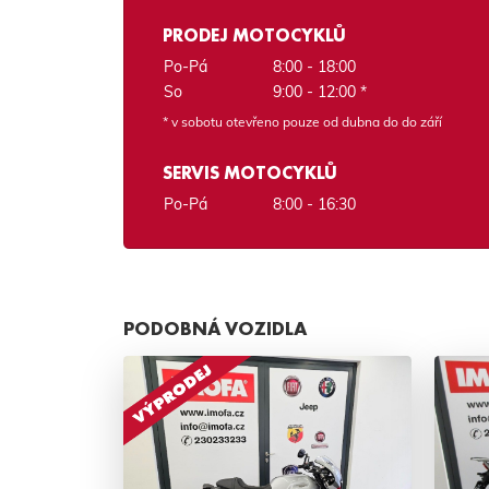
PRODEJ MOTOCYKLŮ
Po-Pá
8:00 - 18:00
So
9:00 - 12:00 *
* v sobotu otevřeno pouze od dubna do do září
SERVIS MOTOCYKLŮ
Po-Pá
8:00 - 16:30
PODOBNÁ VOZIDLA