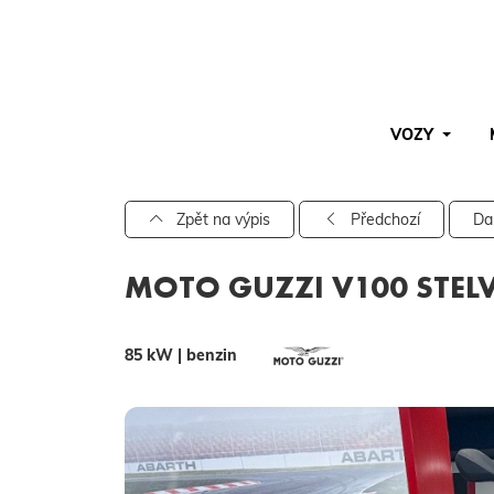
VOZY
Pro vyhledávání zadejte alespoň 3 znaky.
Zpět na výpis
Předchozí
Da
MOTO GUZZI V100 STEL
85 kW | benzin