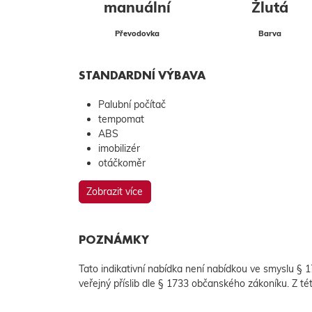
manuální
Žlutá
Převodovka
Barva
STANDARDNÍ VÝBAVA
Palubní počítač
tempomat
ABS
imobilizér
otáčkoměr
Zobrazit více
POZNÁMKY
Tato indikativní nabídka není nabídkou ve smyslu §
veřejný příslib dle § 1733 občanského zákoníku. Z té