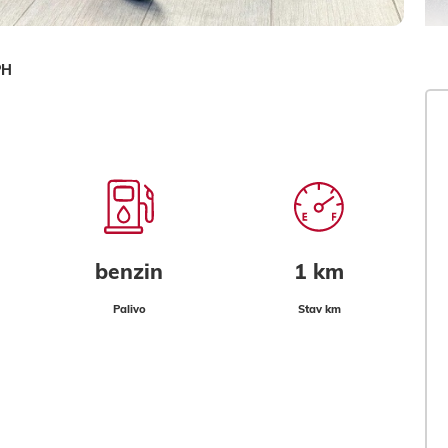
PH
benzin
1 km
Palivo
Stav km