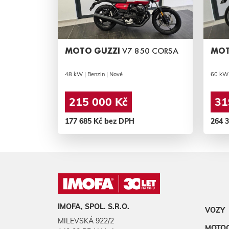
MOTO GUZZI
V7 850 CORSA
MOT
48 kW | Benzin | Nové
60 kW 
215 000 Kč
31
177 685 Kč bez DPH
264 
IMOFA, SPOL. S.R.O.
VOZY
MILEVSKÁ 922/2
MOTO