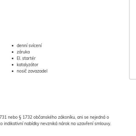
denní svícení
záruka
El. startér
katalyzátor
nosič zavazadel
 1731 nebo § 1732 občanského zákoníku, ani se nejedná o
to indikativní nabídky nevzniká nárok na uzavření smlouvy.