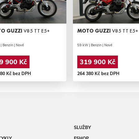
O GUZZI
V85 TT E5+
MOTO GUZZI
V85 TT E5+
| Benzin | Nové
59 kW | Benzin | Nové
9 900 Kč
319 900 Kč
380 Kč bez DPH
264 380 Kč bez DPH
SLUŽBY
CYKLY
ESHOP