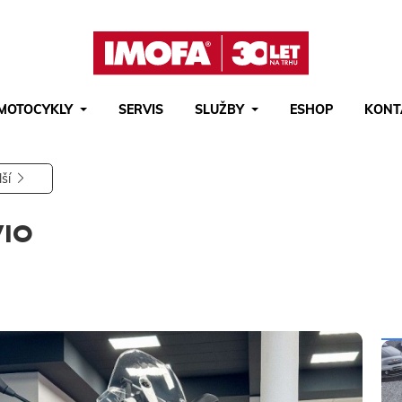
MOTOCYKLY
SERVIS
SLUŽBY
ESHOP
KONT
Hledat
(tlačítko)
hledat
lší
VIO