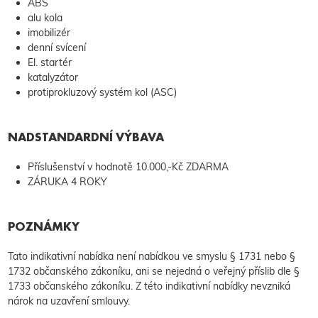
ABS
alu kola
imobilizér
denní svícení
El. startér
katalyzátor
protiprokluzový systém kol (ASC)
NADSTANDARDNÍ VÝBAVA
Příslušenství v hodnotě 10.000,-Kč ZDARMA
ZÁRUKA 4 ROKY
POZNÁMKY
Tato indikativní nabídka není nabídkou ve smyslu § 1731 nebo §
1732 občanského zákoníku, ani se nejedná o veřejný příslib dle §
1733 občanského zákoníku. Z této indikativní nabídky nevzniká
nárok na uzavření smlouvy.