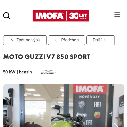
Hledat
(tlačítko)
hledat
Pro vyhledávání zadejte alespoň 3 znaky.
Zpět na výpis
Předchozí
Další
MOTO GUZZI V7 850 SPORT
50 kW | benzin