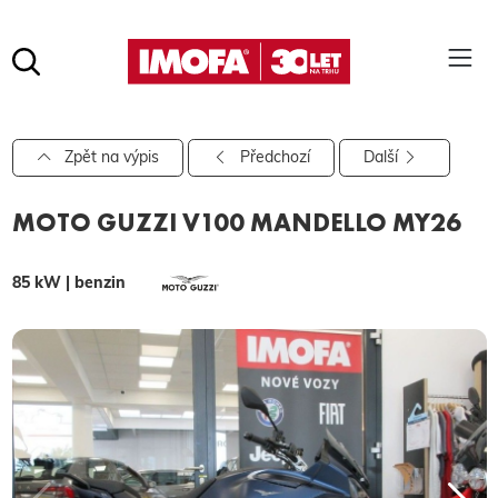
Hledat
(tlačítko)
hledat
Pro vyhledávání zadejte alespoň 3 znaky.
Zpět na výpis
Předchozí
Další
MOTO GUZZI V100 MANDELLO MY26
85 kW | benzin