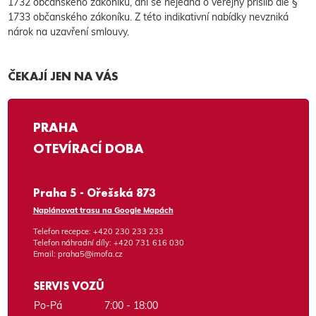
1732 občanského zákoníku, ani se nejedná o veřejný příslib dle §
1733 občanského zákoníku. Z této indikativní nabídky nevzniká
nárok na uzavření smlouvy.
ČEKAJÍ JEN NA VÁS
PRAHA
OTEVÍRACÍ DOBA
Praha 5 - Ořešská 873
Naplánovat trasu na Google Mapách
Telefon recepce:
+420 230 233 233
Telefon náhradní díly:
+420 731 616 030
Email:
praha5@imofa.cz
SERVIS VOZŮ
Po-Pá
7:00 - 18:00