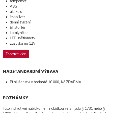
tempomat
ABS
alu kola
imobilizér
denní svícení
El. startér
katalyzátor
LED světlomety
zásuvka na 12V
Zobrazit více
NADSTANDARDNÍ VÝBAVA
Příslušenství v hodnotě 10.000,-Kč ZDARMA
POZNÁMKY
Tato indikativní nabídka není nabídkou ve smyslu § 1731 nebo §