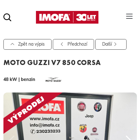
Hledat
(tlačítko)
hledat
Pro vyhledávání zadejte alespoň 3 znaky.
Zpět na výpis
Předchozí
Další
MOTO GUZZI V7 850 CORSA
48 kW | benzin