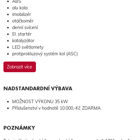
ABS
alu kola
imobilizér
otáčkoměr
denní svícení
El. startér
katalyzátor
LED světlomety
protiprokluzový systém kol (ASC)
Zobrazit více
NADSTANDARDNÍ VÝBAVA
MOŽNOST VÝKONU 35 kW
Příslušenství v hodnotě 10.000,-Kč ZDARMA
POZNÁMKY