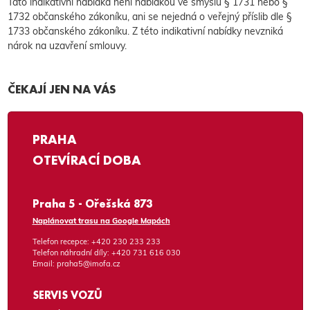
Tato indikativní nabídka není nabídkou ve smyslu § 1731 nebo §
1732 občanského zákoníku, ani se nejedná o veřejný příslib dle §
1733 občanského zákoníku. Z této indikativní nabídky nevzniká
nárok na uzavření smlouvy.
ČEKAJÍ JEN NA VÁS
PRAHA
OTEVÍRACÍ DOBA
Praha 5 - Ořešská 873
Naplánovat trasu na Google Mapách
Telefon recepce:
+420 230 233 233
Telefon náhradní díly:
+420 731 616 030
Email:
praha5@imofa.cz
SERVIS VOZŮ