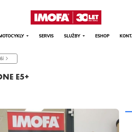
MOTOCYKLY
SERVIS
SLUŽBY
ESHOP
KONT
Hledat
(tlačítko)
hledat
lší
ONE E5+