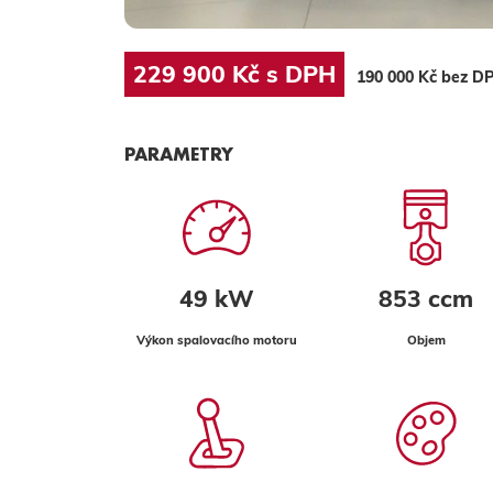
229 900 Kč s DPH
190 000 Kč bez D
PARAMETRY
49 kW
853 ccm
Výkon spalovacího motoru
Objem