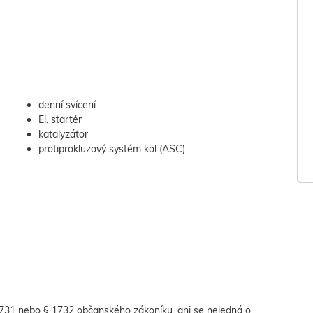
denní svícení
El. startér
katalyzátor
protiprokluzový systém kol (ASC)
 1731 nebo § 1732 občanského zákoníku, ani se nejedná o