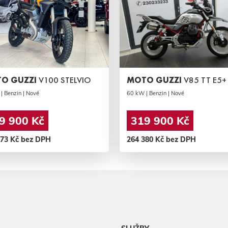
O GUZZI
V100 STELVIO
MOTO GUZZI
V85 TT E5+
| Benzin | Nové
60 kW | Benzin | Nové
9 900 Kč
319 900 Kč
173 Kč bez DPH
264 380 Kč bez DPH