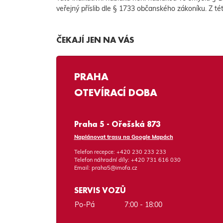
veřejný příslib dle § 1733 občanského zákoníku. Z té
ČEKAJÍ JEN NA VÁS
PRAHA
OTEVÍRACÍ DOBA
Praha 5 - Ořešská 873
Naplánovat trasu na Google Mapách
Telefon recepce:
+420 230 233 233
Telefon náhradní díly:
+420 731 616 030
Email:
praha5@imofa.cz
SERVIS VOZŮ
Po-Pá
7:00 - 18:00