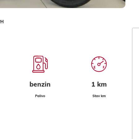
PH
benzin
1 km
Palivo
Stav km