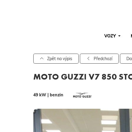
VOZY
Pro vyhledávání zadejte alespoň 3 znaky.
Zpět na výpis
Předchozí
Da
MOTO GUZZI V7 850 ST
49 kW | benzin