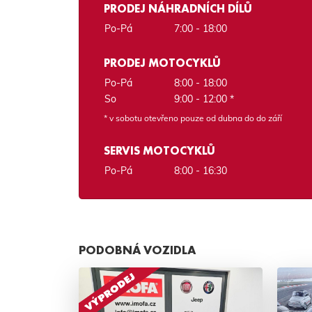
PRODEJ NÁHRADNÍCH DÍLŮ
Po-Pá
7:00 - 18:00
PRODEJ MOTOCYKLŮ
Po-Pá
8:00 - 18:00
So
9:00 - 12:00 *
* v sobotu otevřeno pouze od dubna do do září
SERVIS MOTOCYKLŮ
Po-Pá
8:00 - 16:30
PODOBNÁ VOZIDLA