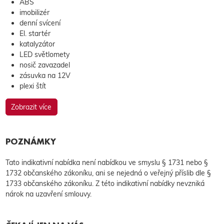
ABS
imobilizér
denní svícení
El. startér
katalyzátor
LED světlomety
nosič zavazadel
zásuvka na 12V
plexi štít
Zobrazit více
POZNÁMKY
Tato indikativní nabídka není nabídkou ve smyslu § 1731 nebo §
1732 občanského zákoníku, ani se nejedná o veřejný příslib dle §
1733 občanského zákoníku. Z této indikativní nabídky nevzniká
nárok na uzavření smlouvy.