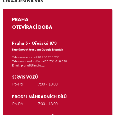
ČEKAJÍ JEN NA VÁS
PRAHA
OTEVÍRACÍ DOBA
Praha 5 - Ořešská 873
Naplánovat trasu na Google Mapách
Telefon recepce:
+420 230 233 233
Telefon náhradní díly:
+420 731 616 030
Email:
praha5@imofa.cz
SERVIS VOZŮ
Po-Pá
7:00 - 18:00
PRODEJ NÁHRADNÍCH DÍLŮ
Po-Pá
7:00 - 18:00