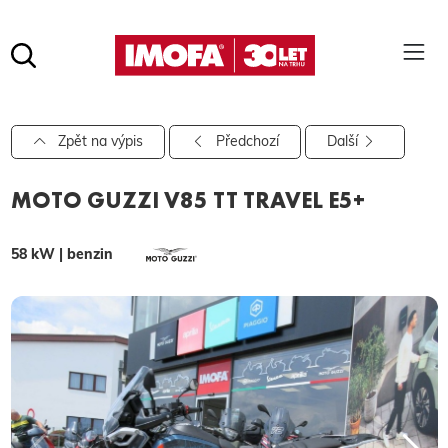
Hledat
(tlačítko)
hledat
Pro vyhledávání zadejte alespoň 3 znaky.
Zpět na výpis
Předchozí
Další
MOTO GUZZI V85 TT TRAVEL E5+
58 kW | benzin