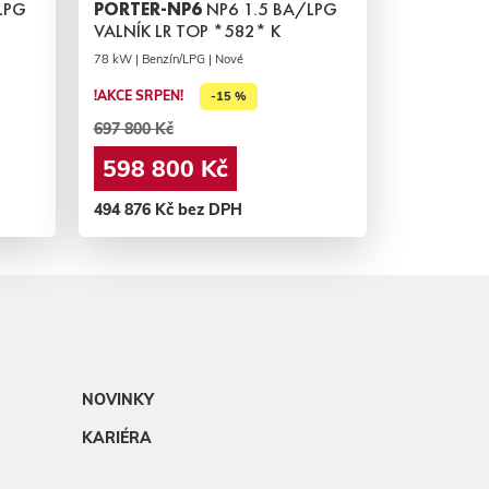
LPG
PORTER-NP6
NP6 1.5 BA/LPG
VALNÍK LR TOP *582* K
78 kW | Benzín/LPG | Nové
!AKCE SRPEN!
-15 %
697 800 Kč
598 800 Kč
494 876 Kč bez DPH
NOVINKY
KARIÉRA