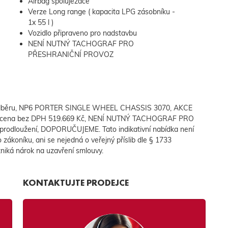
Airbag spolujezdce
Verze Long range ( kapacita LPG zásobníku -
1x 55 l )
Vozidlo připraveno pro nadstavbu
NENÍ NUTNÝ TACHOGRAF PRO
PŘESHRANIČNÍ PROVOZ
d k odběru, NP6 PORTER SINGLE WHEEL CHASSIS 3070, AKCE
 - cena bez DPH 519.669 Kč, NENÍ NUTNÝ TACHOGRAF PRO
odloužení, DOPORUČUJEME. Tato indikativní nabídka není
ákoníku, ani se nejedná o veřejný příslib dle § 1733
zniká nárok na uzavření smlouvy.
KONTAKTUJTE PRODEJCE