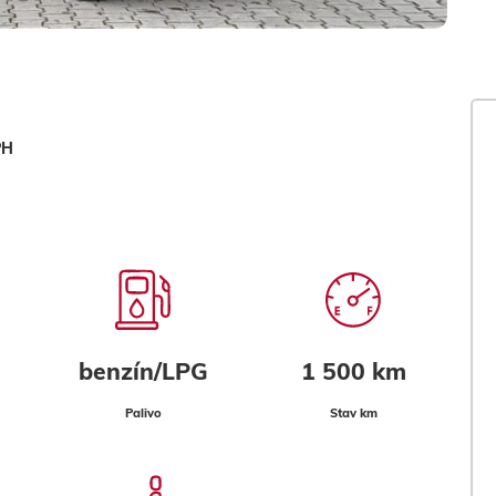
PH
benzín/LPG
1 500 km
Palivo
Stav km