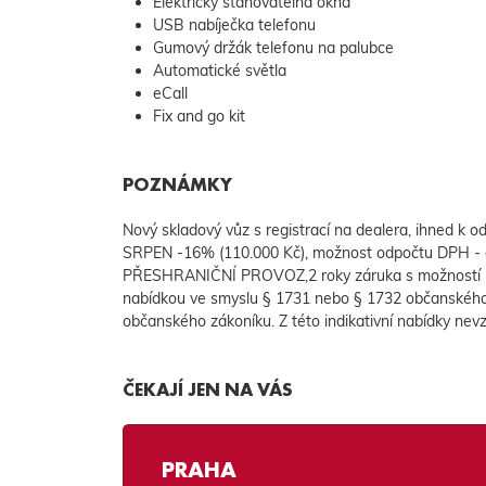
Elektricky stahovatelná okna
USB nabíječka telefonu
Gumový držák telefonu na palubce
Automatické světla
eCall
Fix and go kit
POZNÁMKY
Nový skladový vůz s registrací na dealera, ihne
SRPEN -16% (110.000 Kč), možnost odpočtu DPH
PŘESHRANIČNÍ PROVOZ,2 roky záruka s možností pr
nabídkou ve smyslu § 1731 nebo § 1732 občanského z
občanského zákoníku. Z této indikativní nabídky nev
ČEKAJÍ JEN NA VÁS
PRAHA