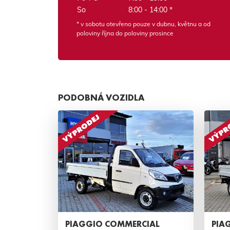
So
8:00 - 14:00 *
* v sobotu otevřeno pouze v dubnu, květnu a od
poloviny října do poloviny prosince
PODOBNÁ VOZIDLA
PIAGGIO COMMERCIAL
PIA