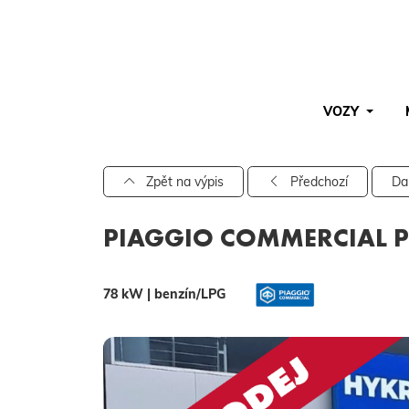
VOZY
Pro vyhledávání zadejte alespoň 3 znaky.
Zpět na výpis
Předchozí
Da
PIAGGIO COMMERCIAL PO
78 kW | benzín/LPG