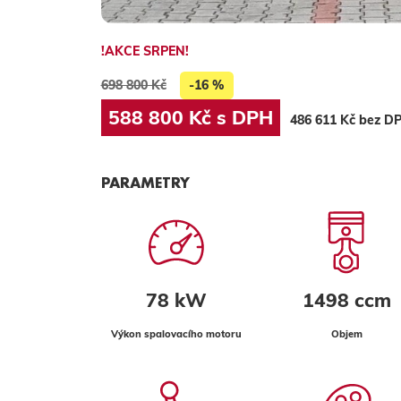
!AKCE SRPEN!
698 800 Kč
-16 %
588 800 Kč s DPH
486 611 Kč bez D
PARAMETRY
78 kW
1498 ccm
Výkon spalovacího motoru
Objem