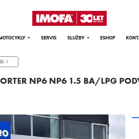
MOTOCYKLY
SERVIS
SLUŽBY
ESHOP
KONT
Hledat
(tlačítko)
hledat
lší
RTER NP6 NP6 1.5 BA/LPG PODV