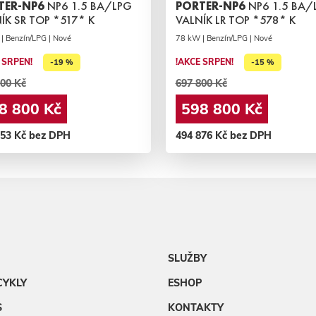
TER-NP6
NP6 1.5 BA/LPG
PORTER-NP6
NP6 1.5 BA/
ÍK SR TOP *517* K
VALNÍK LR TOP *578* K
| Benzín/LPG | Nové
78 kW | Benzín/LPG | Nové
 SRPEN!
!AKCE SRPEN!
-19 %
-15 %
00 Kč
697 800 Kč
8 800 Kč
598 800 Kč
553 Kč bez DPH
494 876 Kč bez DPH
SLUŽBY
CYKLY
ESHOP
S
KONTAKTY