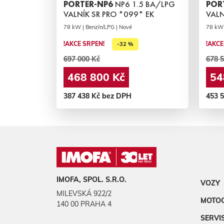
PORTER-NP6
NP6 1.5 BA/LPG
POR
VALNÍK SR PRO *099* EK
VALN
78 kW | Benzín/LPG | Nové
78 kW 
!AKCE SRPEN!
!AKCE
-32 %
697 000 Kč
678 5
468 800 Kč
54
387 438 Kč bez DPH
453 
IMOFA, SPOL. S.R.O.
VOZY
MILEVSKÁ 922/2
MOTO
140 00 PRAHA 4
SERVI