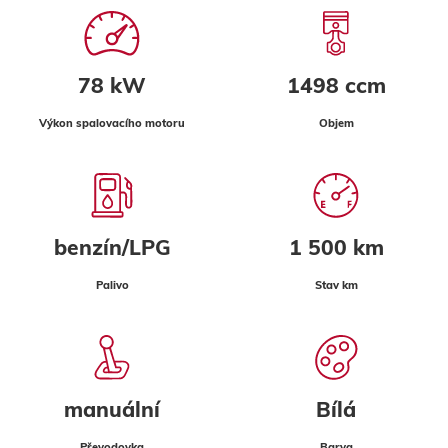
78 kW
1498 ccm
Výkon spalovacího motoru
Objem
benzín/LPG
1 500 km
Palivo
Stav km
manuální
Bílá
Převodovka
Barva