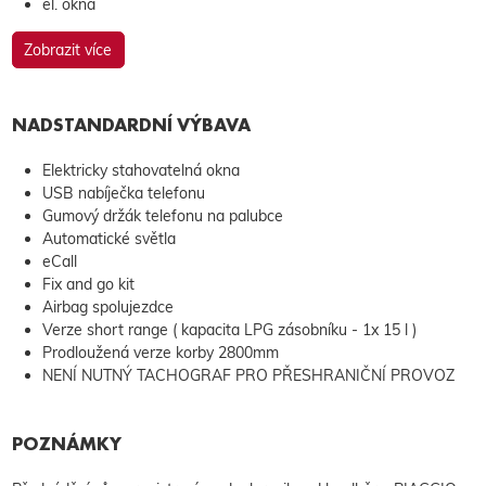
el. okna
Zobrazit více
NADSTANDARDNÍ VÝBAVA
Elektricky stahovatelná okna
USB nabíječka telefonu
Gumový držák telefonu na palubce
Automatické světla
eCall
Fix and go kit
Airbag spolujezdce
Verze short range ( kapacita LPG zásobníku - 1x 15 l )
Prodloužená verze korby 2800mm
NENÍ NUTNÝ TACHOGRAF PRO PŘESHRANIČNÍ PROVOZ
POZNÁMKY