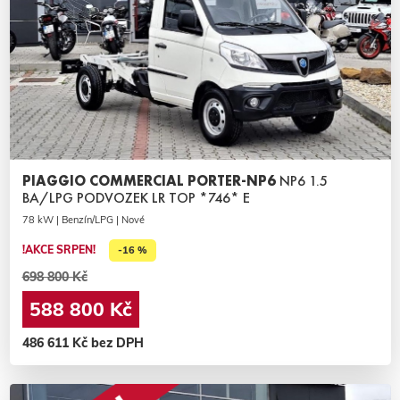
PIAGGIO COMMERCIAL PORTER-NP6
NP6 1.5
BA/LPG PODVOZEK LR TOP *746* E
78 kW | Benzín/LPG | Nové
!AKCE SRPEN!
-16 %
698 800 Kč
588 800 Kč
486 611 Kč bez DPH