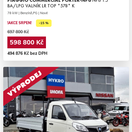
PIAGGIO COMMERCIAL PORTER-NP6
NP6 1.5
BA/LPG VALNÍK LR TOP *578* K
78 kW | Benzín/LPG | Nové
!AKCE SRPEN!
-15 %
697 800 Kč
598 800 Kč
494 876 Kč bez DPH