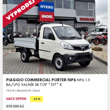
PIAGGIO COMMERCIAL PORTER-NP6
NP6 1.5
BA/LPG VALNÍK SR TOP *517* K
78 kW | Benzín/LPG | Nové
!AKCE SRPEN!
-19 %
678 500 Kč