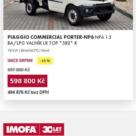
PIAGGIO COMMERCIAL PORTER-NP6
NP6 1.5
BA/LPG VALNÍK LR TOP *582* K
78 kW | Benzín/LPG | Nové
!AKCE SRPEN!
-15 %
697 800 Kč
598 800 Kč
494 876 Kč bez DPH