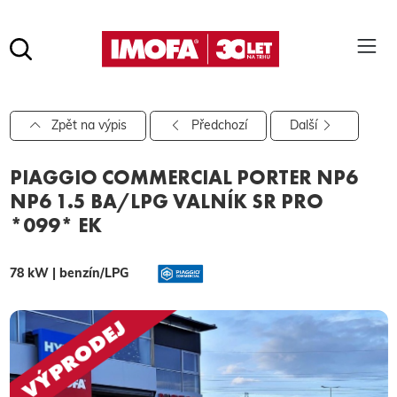
Hledat
(tlačítko)
hledat
Pro vyhledávání zadejte alespoň 3 znaky.
Zpět na výpis
Předchozí
Další
PIAGGIO COMMERCIAL PORTER NP6
NP6 1.5 BA/LPG VALNÍK SR PRO
*099* EK
78 kW | benzín/LPG