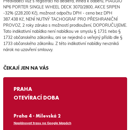
Předváděcí vůz s registrací na dealera, ihned k odběru, PIAGGIO
NP6 PORTER SINGLE WHEEL DECK 3070/2800, AKCE SRPEN
-32% (228.200 Kč), možnost odpočtu DPH - cena bez DPH
387.438 Kč, NENÍ NUTNÝ TACHOGRAF PRO PŘESHRANIČNÍ
PROVOZ, 2 roky záruka s možností prodloužení, DOPORUČUJEME.
Tato indikativní nabídka není nabídkou ve smyslu § 1731 nebo §
1732 občanského zákoníku, ani se nejedná o veřejný příslib dle §
1733 občanského zákoníku. Z této indikativní nabídky nevzniká
nárok na uzavření smlouvy.
ČEKAJÍ JEN NA VÁS
PRAHA
OTEVÍRACÍ DOBA
Praha 4 - Milevská 2
Naplánovat trasu na Google Mapách