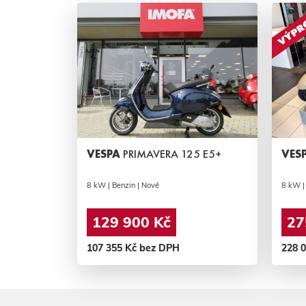
VESPA
PRIMAVERA 125 E5+
VES
8 kW | Benzin | Nové
8 kW |
129 900 Kč
27
107 355 Kč bez DPH
228 