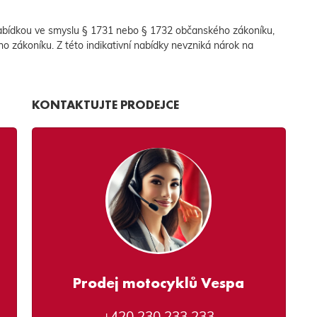
abídkou ve smyslu § 1731 nebo § 1732 občanského zákoníku,
ho zákoníku. Z této indikativní nabídky nevzniká nárok na
KONTAKTUJTE PRODEJCE
Prodej motocyklů Vespa
+420 230 233 233