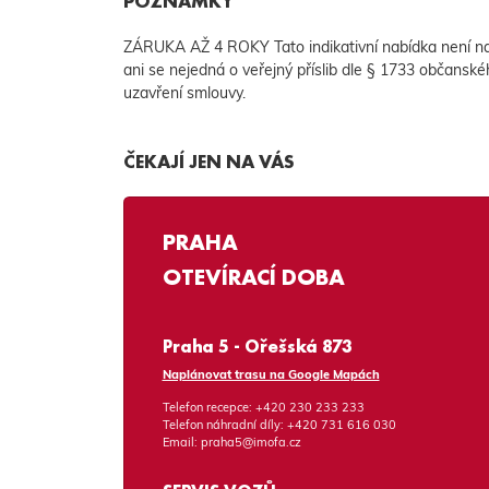
POZNÁMKY
ZÁRUKA AŽ 4 ROKY Tato indikativní nabídka není n
ani se nejedná o veřejný příslib dle § 1733 občanské
uzavření smlouvy.
ČEKAJÍ JEN NA VÁS
PRAHA
OTEVÍRACÍ DOBA
Praha 5 - Ořešská 873
Naplánovat trasu na Google Mapách
Telefon recepce:
+420 230 233 233
Telefon náhradní díly:
+420 731 616 030
Email:
praha5@imofa.cz