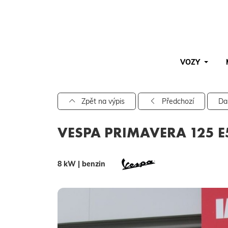
VOZY
Pro vyhledávání zadejte alespoň 3 znaky.
Zpět na výpis
Předchozí
Da
VESPA PRIMAVERA 125 E
8 kW | benzin