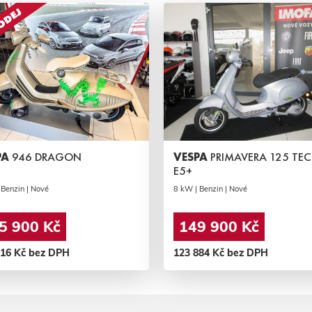
PA
946 DRAGON
VESPA
PRIMAVERA 125 TEC
E5+
 Benzin | Nové
8 kW | Benzin | Nové
5 900 Kč
149 900 Kč
016 Kč bez DPH
123 884 Kč bez DPH