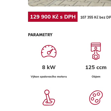
129 900 Kč s DPH
107 355 Kč bez D
PARAMETRY
8 kW
125 ccm
Výkon spalovacího motoru
Objem