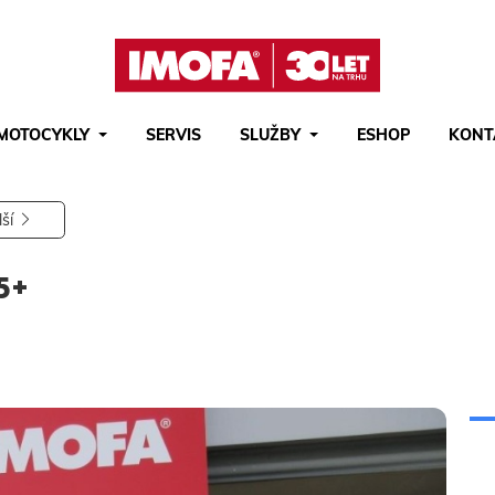
MOTOCYKLY
SERVIS
SLUŽBY
ESHOP
KONT
Hledat
(tlačítko)
hledat
lší
5+