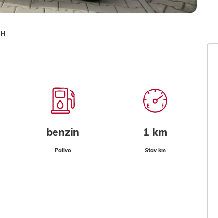
PH
benzin
1 km
Palivo
Stav km