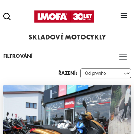
Hledat
(tlačítko)
SKLADOVÉ MOTOCYKLY
hledat
Pro vyhledávání zadejte alespoň 3 znaky.
FILTROVÁNÍ
ŘAZENÍ: