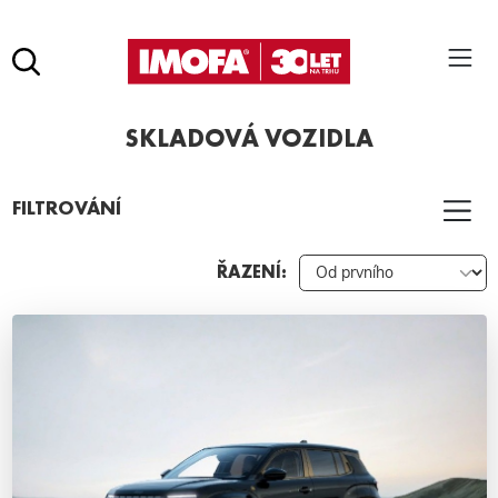
Hledat
(tlačítko)
SKLADOVÁ VOZIDLA
hledat
Pro vyhledávání zadejte alespoň 3 znaky.
FILTROVÁNÍ
ŘAZENÍ: