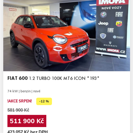
FIAT 600
1.2 TURBO 100K MT6 ICON *193*
74 kW | benzin | nové
!AKCE SRPEN!
-12 %
581 900 Kč
511 900 Kč
423 057 Kč bez DPH