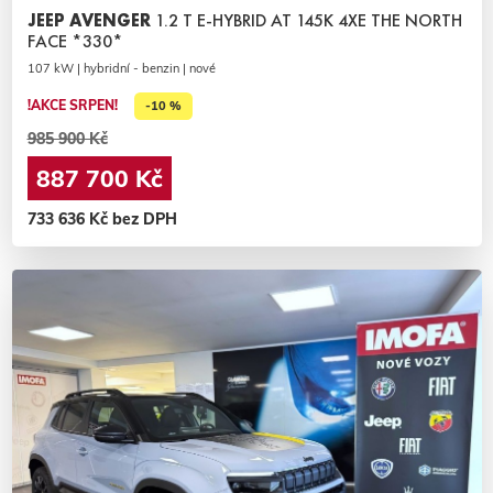
JEEP AVENGER
1.2 T E-HYBRID AT 145K 4XE THE NORTH
FACE *330*
107 kW | hybridní - benzin | nové
!AKCE SRPEN!
-10 %
985 900 Kč
887 700 Kč
733 636 Kč bez DPH