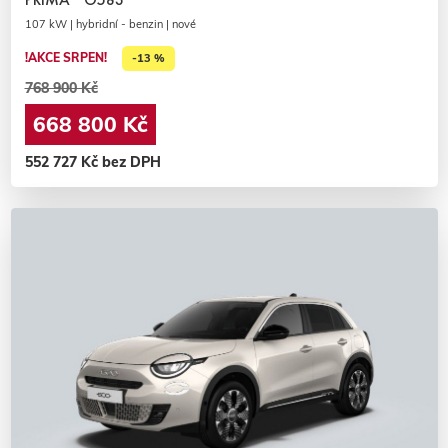
107 kW | hybridní - benzin | nové
!AKCE SRPEN!
-13 %
768 900 Kč
668 800 Kč
552 727 Kč bez DPH