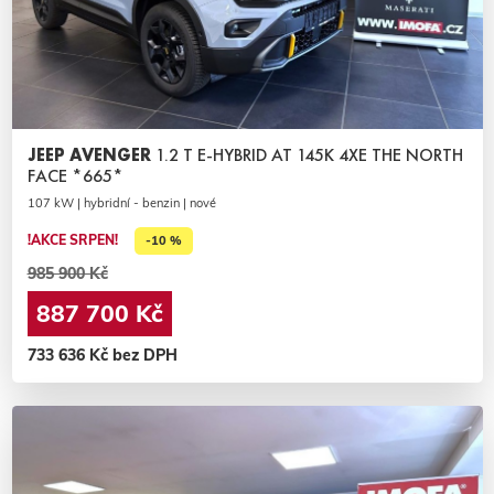
JEEP AVENGER
1.2 T E-HYBRID AT 145K 4XE THE NORTH
FACE *665*
107 kW | hybridní - benzin | nové
!AKCE SRPEN!
-10 %
985 900 Kč
887 700 Kč
733 636 Kč bez DPH