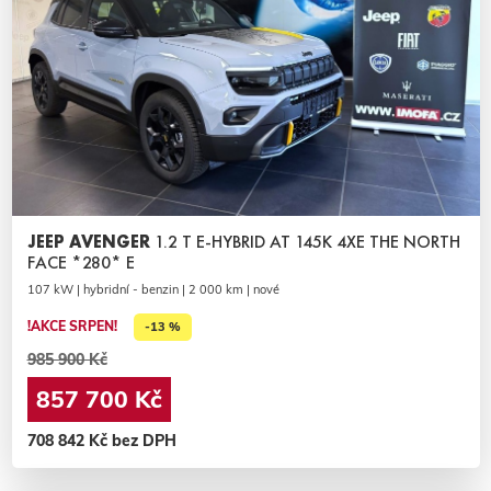
JEEP AVENGER
1.2 T E-HYBRID AT 145K 4XE THE NORTH
FACE *280* E
107 kW | hybridní - benzin | 2 000 km | nové
!AKCE SRPEN!
-13 %
985 900 Kč
857 700 Kč
708 842 Kč bez DPH