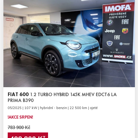
FIAT 600
1.2 TURBO HYBRID 145K MHEV EDCT6 LA
PRIMA B390
05/2025 | 107 kW | hybridní - benzin | 22 500 km | ojeté
!AKCE SRPEN!
783 900 Kč