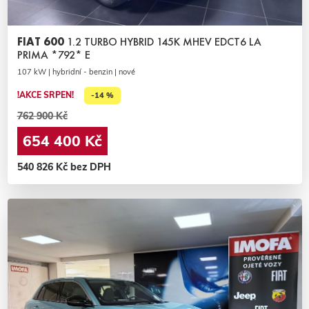
FIAT 600
1.2 TURBO HYBRID 145K MHEV EDCT6 LA
PRIMA *792* E
107 kW | hybridní - benzin | nové
!AKCE SRPEN!
-14 %
762 900 Kč
654 400 Kč
540 826 Kč bez DPH