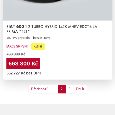
FIAT 600
1.2 TURBO HYBRID 145K MHEV EDCT6 LA
PRIMA *121*
107 kW | hybridní - benzin | nové
!AKCE SRPEN!
-13 %
768 900 Kč
668 800 Kč
552 727 Kč bez DPH
Předchozí
1
2
3
Další