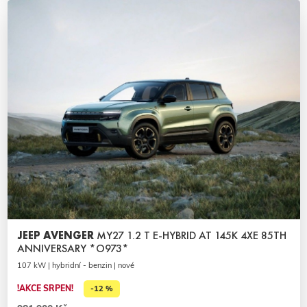
JEEP AVENGER
MY27 1.2 T E-HYBRID AT 145K 4XE 85TH
ANNIVERSARY *O973*
107 kW | hybridní - benzin | nové
!AKCE SRPEN!
-12 %