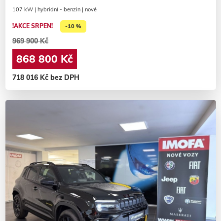
107 kW | hybridní - benzin | nové
!AKCE SRPEN!
-10 %
969 900 Kč
868 800 Kč
718 016 Kč bez DPH