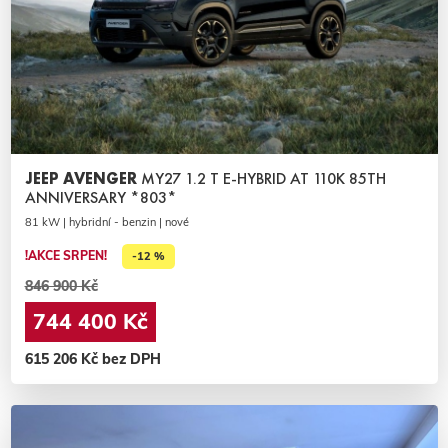
JEEP AVENGER
MY27 1.2 T E-HYBRID AT 110K 85TH
ANNIVERSARY *803*
81 kW | hybridní - benzin | nové
!AKCE SRPEN!
-12 %
846 900 Kč
744 400 Kč
615 206 Kč bez DPH