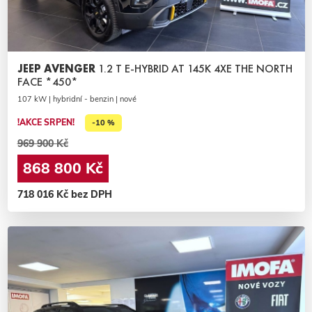
JEEP AVENGER
1.2 T E-HYBRID AT 145K 4XE THE NORTH
FACE *450*
107 kW | hybridní - benzin | nové
!AKCE SRPEN!
-10 %
969 900 Kč
868 800 Kč
718 016 Kč bez DPH