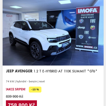
JEEP AVENGER
1.2 T E-HYBRID AT 110K SUMMIT *076*
74 kW | hybridní - benzin | nové
!AKCE SRPEN!
-10 %
839 900 Kč
758 800 Kč