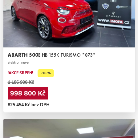
ABARTH 500E
HB 155K TURISMO *873*
elektro | nové
!AKCE SRPEN!
-16 %
1 186 900 Kč
998 800 Kč
825 454 Kč bez DPH