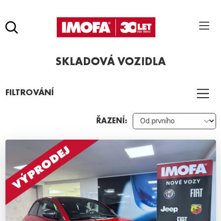
Hledat
(tlačítko)
SKLADOVÁ VOZIDLA
hledat
Pro vyhledávání zadejte alespoň 3 znaky.
FILTROVÁNÍ
ŘAZENÍ: