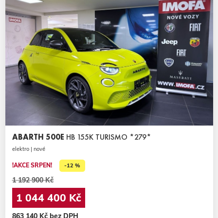
ABARTH 500E
HB 155K TURISMO *279*
elektro | nové
!AKCE SRPEN!
-12 %
1 192 900 Kč
1 044 400 Kč
863 140 Kč bez DPH