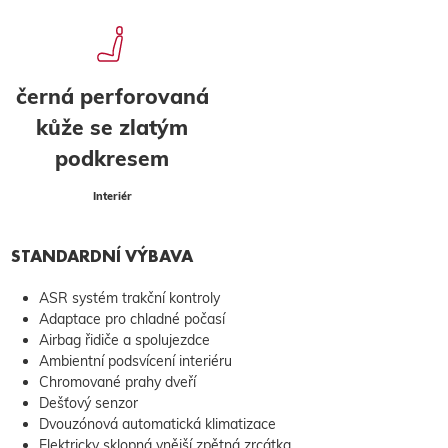
černá perforovaná
kůže se zlatým
podkresem
Interiér
STANDARDNÍ VÝBAVA
ASR systém trakční kontroly
Adaptace pro chladné počasí
Airbag řidiče a spolujezdce
Ambientní podsvícení interiéru
Chromované prahy dveří
Dešťový senzor
Dvouzónová automatická klimatizace
Elektricky sklopná vnější zpětná zrcátka