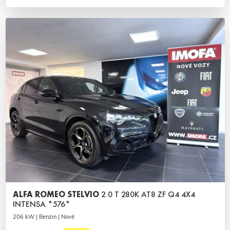
ALFA ROMEO STELVIO
2.0 T 280K AT8 ZF Q4 4X4
INTENSA *576*
206 kW | Benzin | Nové