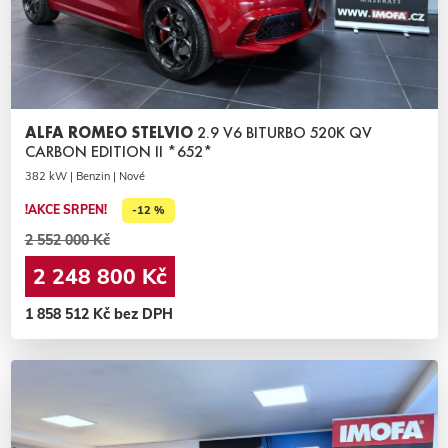
ALFA ROMEO STELVIO
2.9 V6 BITURBO 520K QV
CARBON EDITION II *652*
382 kW | Benzin | Nové
!AKCE SRPEN!
-12 %
2 552 000 Kč
2 248 800 Kč
1 858 512 Kč bez DPH