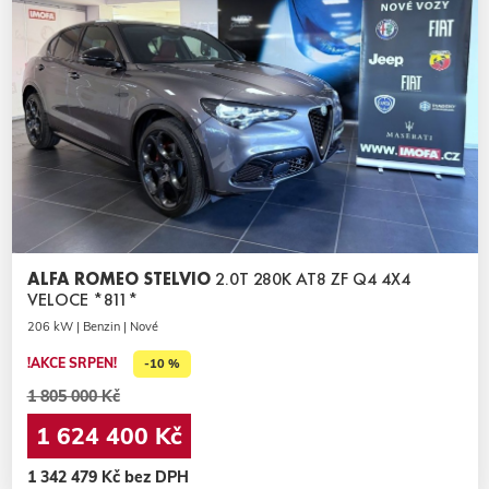
ALFA ROMEO STELVIO
2.0T 280K AT8 ZF Q4 4X4
VELOCE *811*
206 kW | Benzin | Nové
!AKCE SRPEN!
-10 %
1 805 000 Kč
1 624 400 Kč
1 342 479 Kč bez DPH