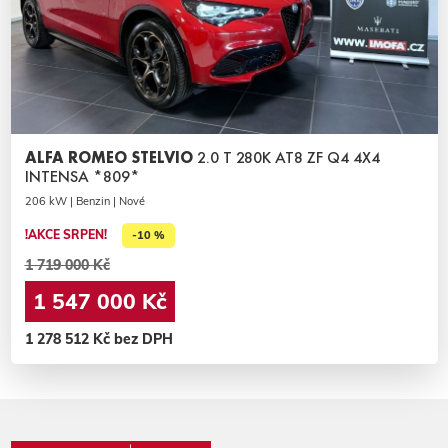
ALFA ROMEO STELVIO
2.0 T 280K AT8 ZF Q4 4X4
INTENSA *809*
206 kW | Benzin | Nové
!AKCE SRPEN!
-10 %
1 719 000 Kč
1 547 000 Kč
1 278 512 Kč bez DPH