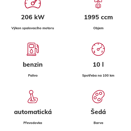
206 kW
1995 ccm
Výkon spalovacího motoru
Objem
benzin
10 l
Palivo
Spotřeba na 100 km
automatická
Šedá
Převodovka
Barva