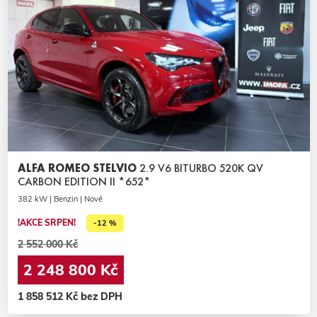
ALFA ROMEO STELVIO
2.9 V6 BITURBO 520K QV
CARBON EDITION II *652*
382 kW | Benzin | Nové
!AKCE SRPEN!
-12 %
2 552 000 Kč
2 248 800 Kč
1 858 512 Kč bez DPH