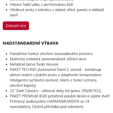
Hlavice řadící páky s perforovanou kůží
Hliníkové prvky v interiéru v oblasti střed. panelu a obkladů
dveří
Zobrazit více
NADSTANDARDNÍ VÝBAVA
Handsfree funkce otevření zavazadlového prostoru
Elektricky ovládané panoramatické střešní okno
Metalická barva Šedá Vesuvio
PAKET TECHNO (Autonomní řízení 2. úrovně - kombinuje
aktivní vedení v jízdním pruhu s adaptivním tempomatem,
Inteligentní rychlostní asistent, Alarm s funkcí ochrany
otevření kapoty)
21" Dark Classico - slitinové disky kol (pneu: 255/40 R21)
PAKET PREMIUM (Kůží potažená palubní deska a výplne dveří,
Prémiový audiosystém HARMAN/KARDON se 14
reproduktory, Úložná přihrádka pod volantem)