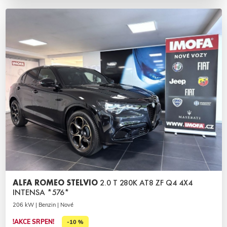
ALFA ROMEO STELVIO
2.0 T 280K AT8 ZF Q4 4X4
INTENSA *576*
206 kW | Benzin | Nové
!AKCE SRPEN!
-10 %