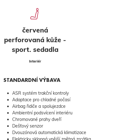
červená
perforovaná kůže -
sport. sedadla
Interiér
STANDARDNÍ VÝBAVA
ASR systém trakční kontroly
Adaptace pro chladné počasí
Airbag řidiče a spolujezdce
Ambientní podsvícení interiéru
Chromované prahy dveří
Dešťový senzor
Dvouzónová automatická klimatizace
Elektricky sklopná vnější zpětná zrcátka