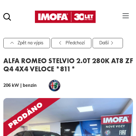
Hledat
(tlačítko)
hledat
Pro vyhledávání zadejte alespoň 3 znaky.
Zpět na výpis
Předchozí
Další
ALFA ROMEO STELVIO 2.0T 280K AT8 ZF
Q4 4X4 VELOCE *811*
206 kW | benzin