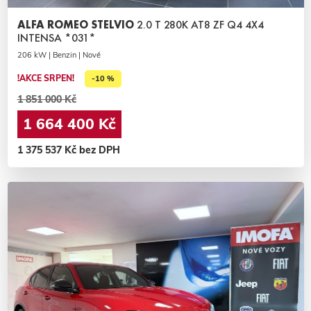
ALFA ROMEO STELVIO
2.0 T 280K AT8 ZF Q4 4X4
INTENSA *031*
206 kW | Benzin | Nové
!AKCE SRPEN!
-10 %
1 851 000 Kč
1 664 400 Kč
1 375 537 Kč bez DPH