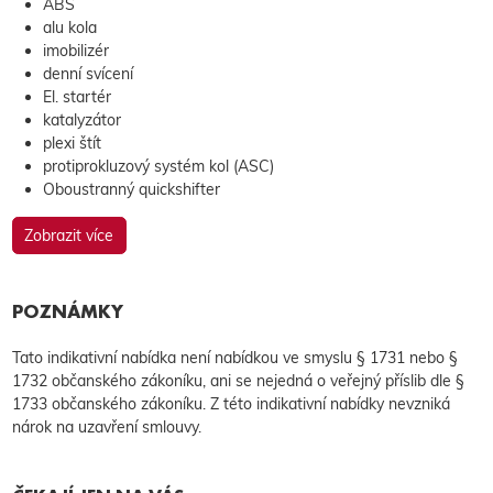
ABS
alu kola
imobilizér
denní svícení
El. startér
katalyzátor
plexi štít
protiprokluzový systém kol (ASC)
Oboustranný quickshifter
Zobrazit více
POZNÁMKY
Tato indikativní nabídka není nabídkou ve smyslu § 1731 nebo §
1732 občanského zákoníku, ani se nejedná o veřejný příslib dle §
1733 občanského zákoníku. Z této indikativní nabídky nevzniká
nárok na uzavření smlouvy.