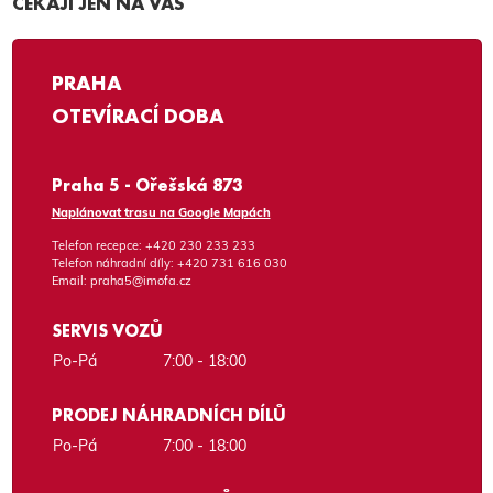
ČEKAJÍ JEN NA VÁS
PRAHA
OTEVÍRACÍ DOBA
Praha 5 - Ořešská 873
Naplánovat trasu na Google Mapách
Telefon recepce:
+420 230 233 233
Telefon náhradní díly:
+420 731 616 030
Email:
praha5@imofa.cz
SERVIS VOZŮ
Po-Pá
7:00 - 18:00
PRODEJ NÁHRADNÍCH DÍLŮ
Po-Pá
7:00 - 18:00