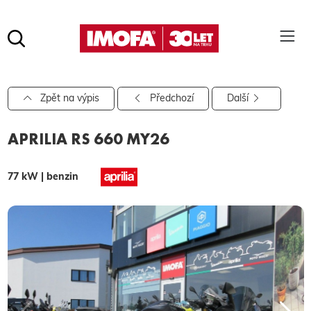
Hledat
(tlačítko)
hledat
Pro vyhledávání zadejte alespoň 3 znaky.
Zpět na výpis
Předchozí
Další
APRILIA RS 660 MY26
77 kW | benzin