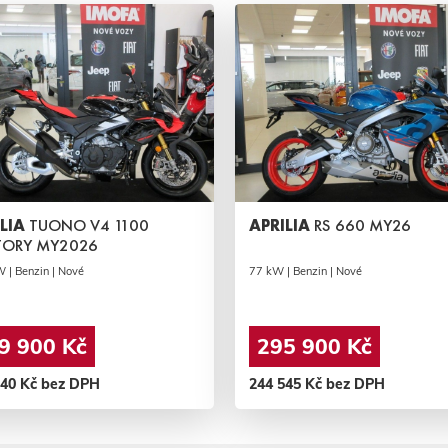
ILIA
TUONO V4 1100
APRILIA
RS 660 MY26
TORY MY2026
 | Benzin | Nové
77 kW | Benzin | Nové
9 900 Kč
295 900 Kč
140 Kč bez DPH
244 545 Kč bez DPH