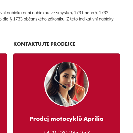
ní nabídka není nabídkou ve smyslu § 1731 nebo § 1732
b dle § 1733 občanského zákoníku. Z této indikativní nabídky
KONTAKTUJTE PRODEJCE
Prodej motocyklů Aprilia
+420 230 233 233