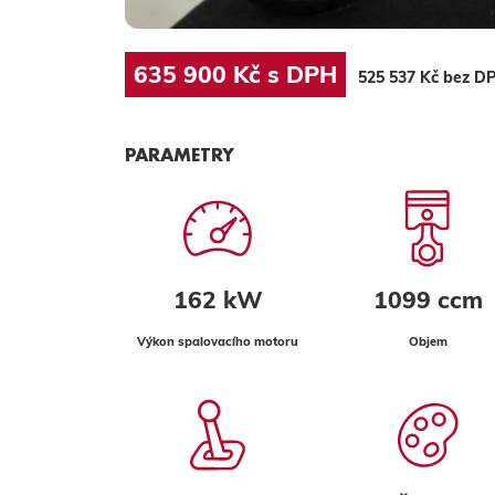
635 900 Kč s DPH
525 537 Kč bez D
PARAMETRY
162 kW
1099 ccm
Výkon spalovacího motoru
Objem