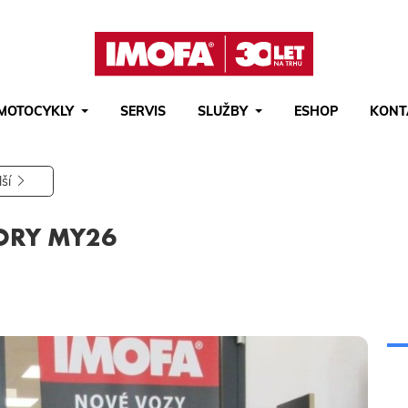
MOTOCYKLY
SERVIS
SLUŽBY
ESHOP
KONT
Hledat
(tlačítko)
hledat
lší
TORY MY26