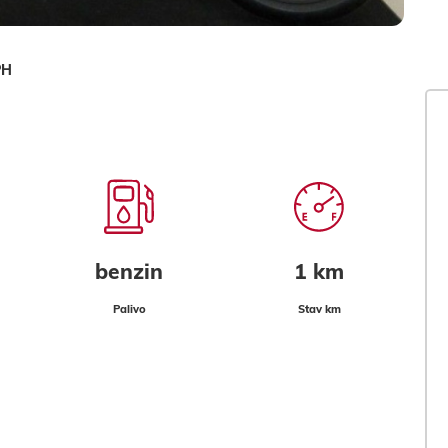
PH
benzin
1 km
Palivo
Stav km