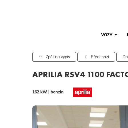
VOZY
Pro vyhledávání zadejte alespoň 3 znaky.
Zpět na výpis
Předchozí
Da
APRILIA RSV4 1100 FAC
162 kW | benzin