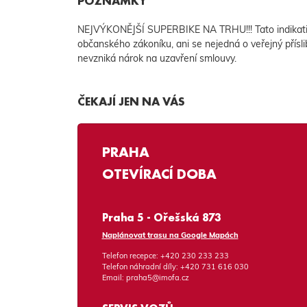
POZNÁMKY
NEJVÝKONĚJŠÍ SUPERBIKE NA TRHU!!! Tato indikativ
občanského zákoníku, ani se nejedná o veřejný přísli
nevzniká nárok na uzavření smlouvy.
ČEKAJÍ JEN NA VÁS
PRAHA
OTEVÍRACÍ DOBA
Praha 5 - Ořešská 873
Naplánovat trasu na Google Mapách
Telefon recepce:
+420 230 233 233
Telefon náhradní díly:
+420 731 616 030
Email:
praha5@imofa.cz