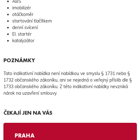
ABS
imobilizér
otáčkoměr
startování tlačítkem
denní svícení
El. startér
katalyzátor
POZNÁMKY
Tato indikativní nabídka není nabídkou ve smyslu § 1731 nebo §
1732 občanského zákoníku, ani se nejedná o veřejný příslib dle §
1733 občanského zákoníku. Z této indikativní nabídky nevzniká
nárok na uzavření smlouvy.
ČEKAJÍ JEN NA VÁS
PRAHA