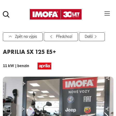
Hledat
(tlačítko)
hledat
Pro vyhledávání zadejte alespoň 3 znaky.
Zpět na výpis
Předchozí
Další
APRILIA SX 125 E5+
11 kW | benzin