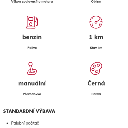
Výkon spalovacího motoru
Objem
benzin
1 km
Palivo
Stav km
manuální
Černá
Převodovka
Barva
STANDARDNÍ VÝBAVA
Palubní počítač