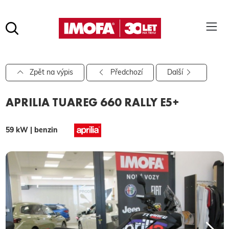
Hledat
(tlačítko)
hledat
Pro vyhledávání zadejte alespoň 3 znaky.
Zpět na výpis
Předchozí
Další
APRILIA TUAREG 660 RALLY E5+
59 kW | benzin