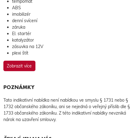
tempomat
ABS
imobilizér
denní svícení
záruka
El. startér
katalyzátor
zásuvka na 12V
plexi štít
Zobrazit více
POZNÁMKY
Tato indikativní nabídka není nabídkou ve smyslu § 1731 nebo §
1732 občanského zákoníku, ani se nejedná o veřejný příslib dle §
1733 občanského zákoníku. Z této indikativní nabídky nevzniká
nárok na uzavření smlouvy.