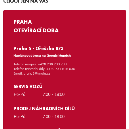
ČEKAJÍ JEN NA VÁS
PRAHA
OTEVÍRACÍ DOBA
Praha 5 - Ořešská 873
Naplánovat trasu na Google Mapách
Telefon recepce:
+420 230 233 233
Telefon náhradní díly:
+420 731 616 030
Email:
praha5@imofa.cz
SERVIS VOZŮ
Po-Pá
7:00 - 18:00
PRODEJ NÁHRADNÍCH DÍLŮ
Po-Pá
7:00 - 18:00