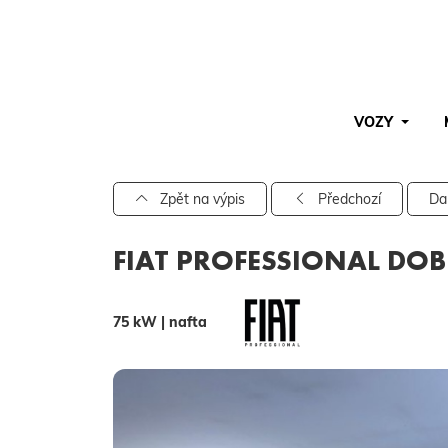
VOZY
Pro vyhledávání zadejte alespoň 3 znaky.
Zpět na výpis
Předchozí
Da
FIAT PROFESSIONAL DOB
75 kW | nafta