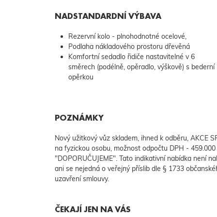
NADSTANDARDNÍ VÝBAVA
Rezervní kolo - plnohodnotné ocelové,
Podlaha nákladového prostoru dřevěná
Komfortní sedadlo řidiče nastavitelné v 6
směrech (podélně, opěradlo, výškově) s bederní
opěrkou
POZNÁMKY
Nový užitkový vůz skladem, ihned k odběru, AKCE SR
na fyzickou osobu, možnost odpočtu DPH - 459.00
"DOPORUČUJEME". Tato indikativní nabídka není na
ani se nejedná o veřejný příslib dle § 1733 občanské
uzavření smlouvy.
ČEKAJÍ JEN NA VÁS