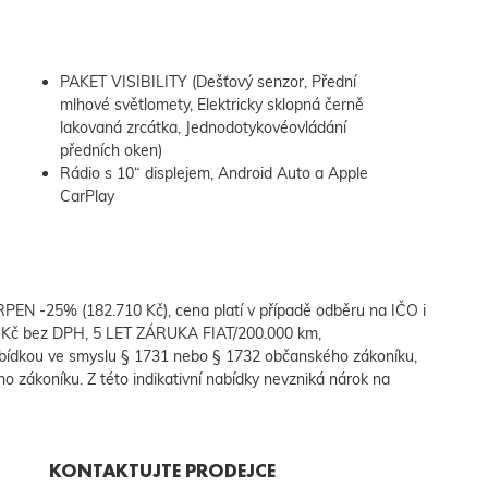
PAKET VISIBILITY (Dešťový senzor, Přední
mlhové světlomety, Elektricky sklopná černě
lakovaná zrcátka, Jednodotykovéovládání
předních oken)
Rádio s 10“ displejem, Android Auto a Apple
CarPlay
PEN -25% (182.710 Kč), cena platí v případě odběru na IČO i
0 Kč bez DPH, 5 LET ZÁRUKA FIAT/200.000 km,
bídkou ve smyslu § 1731 nebo § 1732 občanského zákoníku,
ho zákoníku. Z této indikativní nabídky nevzniká nárok na
KONTAKTUJTE PRODEJCE