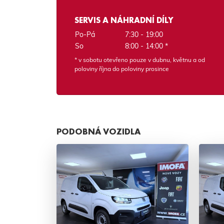
SERVIS A NÁHRADNÍ DÍLY
Po-Pá
7:30 - 19:00
So
8:00 - 14:00 *
* v sobotu otevřeno pouze v dubnu, květnu a od
poloviny října do poloviny prosince
PODOBNÁ VOZIDLA