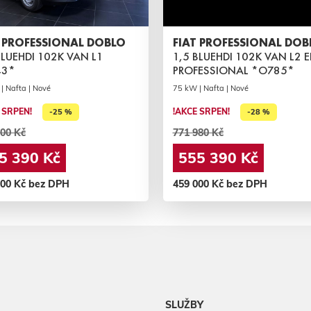
T PROFESSIONAL DOBLO
FIAT PROFESSIONAL DOB
BLUEHDI 102K VAN L1
1,5 BLUEHDI 102K VAN L2 E
43*
PROFESSIONAL *O785*
| Nafta | Nové
75 kW | Nafta | Nové
 SRPEN!
!AKCE SRPEN!
-25 %
-28 %
00 Kč
771 980 Kč
5 390 Kč
555 390 Kč
000 Kč bez DPH
459 000 Kč bez DPH
SLUŽBY