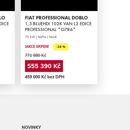
LO
FIAT PROFESSIONAL DOBLO
DICE
1,5 BLUEHDI 102K VAN L2 EDICE
PROFESSIONAL *O786*
75 kW | Nafta | Nové
!AKCE SRPEN!
-28 %
771 980 Kč
555 390 Kč
459 000 Kč bez DPH
NOVINKY