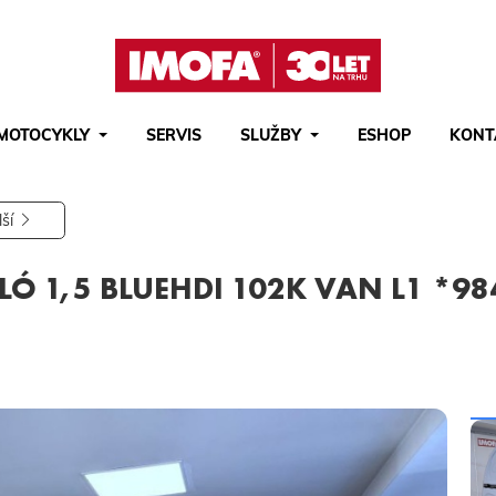
MOTOCYKLY
SERVIS
SLUŽBY
ESHOP
KONT
Hledat
(tlačítko)
hledat
lší
LÓ 1,5 BLUEHDI 102K VAN L1 *9