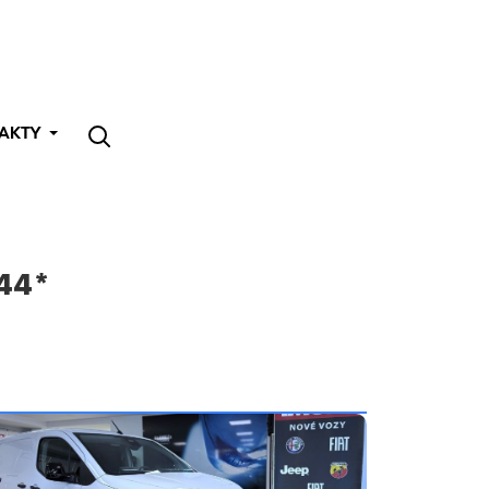
AKTY
844*