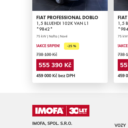
FIAT PROFESSIONAL DOBLO
FIA
1,5 BLUEHDI 102K VAN L1
1,5 
*9842*
*98
75 kW | Nafta | Nové
75 kW 
!AKCE SRPEN!
!AKCE
-25 %
738 100 Kč
738 1
555 390 Kč
55
459 000 Kč bez DPH
459 
IMOFA, SPOL. S.R.O.
VOZY