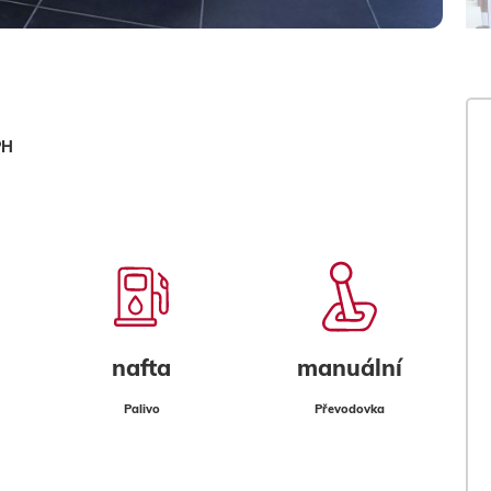
PH
nafta
manuální
Palivo
Převodovka