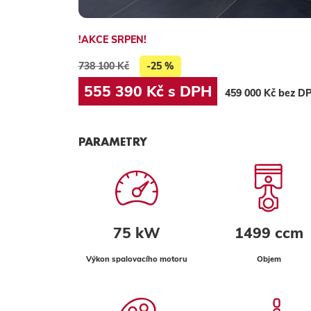
!AKCE SRPEN!
738 100 Kč
-25 %
555 390 Kč s DPH
459 000 Kč bez D
PARAMETRY
75 kW
1499 ccm
Výkon spalovacího motoru
Objem