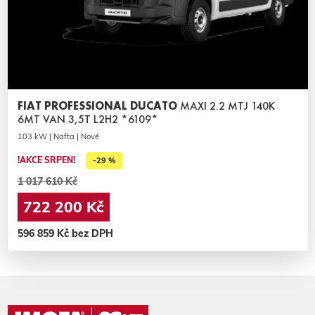
FIAT PROFESSIONAL DUCATO
MAXI 2.2 MTJ 140K
6MT VAN 3,5T L2H2 *6109*
103 kW | Nafta | Nové
!AKCE SRPEN!
-29 %
1 017 610 Kč
722 200 Kč
596 859 Kč bez DPH