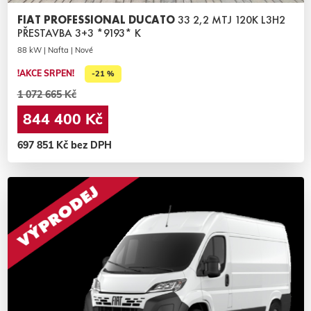
FIAT PROFESSIONAL DUCATO
33 2,2 MTJ 120K L3H2
PŘESTAVBA 3+3 *9193* K
88 kW | Nafta | Nové
!AKCE SRPEN!
-21 %
1 072 665 Kč
844 400 Kč
697 851 Kč bez DPH