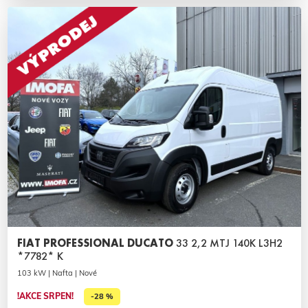
FIAT PROFESSIONAL DUCATO
33 2,2 MTJ 140K L3H2
*7782* K
103 kW | Nafta | Nové
!AKCE SRPEN!
-28 %