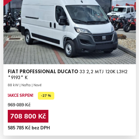
FIAT PROFESSIONAL DUCATO
33 2,2 MTJ 120K L3H2
*9193* K
88 kW | Nafta | Nové
!AKCE SRPEN!
-27 %
969 089 Kč
708 800 Kč
585 785 Kč bez DPH