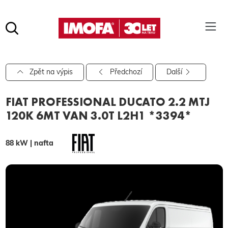
Hledat
(tlačítko)
hledat
Pro vyhledávání zadejte alespoň 3 znaky.
Zpět na výpis
Předchozí
Další
FIAT PROFESSIONAL DUCATO 2.2 MTJ
120K 6MT VAN 3.0T L2H1 *3394*
88 kW | nafta