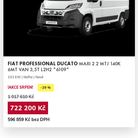
FIAT PROFESSIONAL DUCATO
MAXI 2.2 MTJ 140K
6MT VAN 3,5T L2H2 *6109*
103 kW | Nafta | Nové
!AKCE SRPEN!
-29 %
1 017 610 Kč
722 200 Kč
596 859 Kč bez DPH