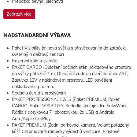
Přepážka pevná, plechová
Zobrazit více
NADSTANDARDNÍ VÝBAVA
Paket Visibility (mlhová světla s přisvěcováním do zatáček;
světelný a dešťový senzor)
Rezervní kolo a zvedák
PAKET CARGO (Obložení bočních stěn nákladového prostoru
do výšky přibližně 1 m, Otevírání zadních dveří do úhlu 270°,
Zásuvka 12V v nákladovém prostoru, LED osvětlení
nákladového prostoru)
Sedadla černá s prošíváním
PAKET PROFESSIONAL L2/L3 (Paket PREMIUM, Paket
CARGO, Paket VISIBILITY, Sedadlo spolujezdce Eat&Work,
Rádio s dotykovou 7'' obrazovkou, 2x USB a Android
Auto/Apple CarPlay)
PAKET PREMIUM (Zadní parkovací kamera, Volant potažený
kůží, Chromované rámečky výdechů ventilace, Plastové