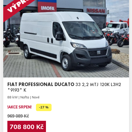
FIAT PROFESSIONAL DUCATO
33 2,2 MTJ 120K L3H2
*9193* K
88 kW | Nafta | Nové
!AKCE SRPEN!
-27 %
969 089 Kč
708 800 Kč