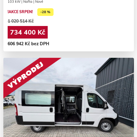
103 kW | Nafta | Nové
!AKCE SRPEN!
-28 %
1 020 514 Kč
734 400 Kč
606 942 Kč bez DPH