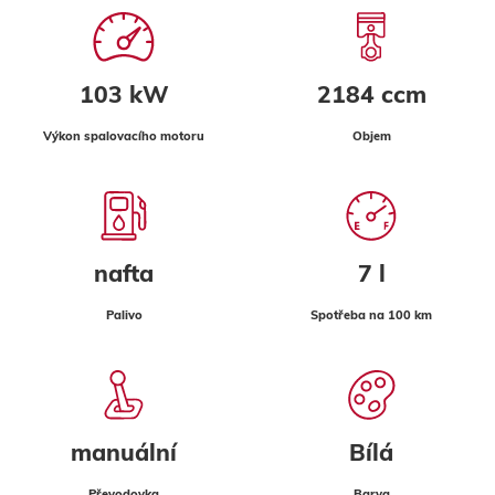
103 kW
2184 ccm
Výkon spalovacího motoru
Objem
nafta
7 l
Palivo
Spotřeba na 100 km
manuální
Bílá
Převodovka
Barva