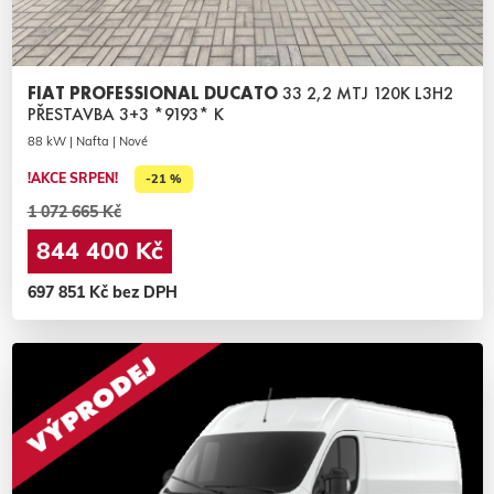
FIAT PROFESSIONAL DUCATO
33 2,2 MTJ 120K L3H2
PŘESTAVBA 3+3 *9193* K
88 kW | Nafta | Nové
!AKCE SRPEN!
-21 %
1 072 665 Kč
844 400 Kč
697 851 Kč bez DPH