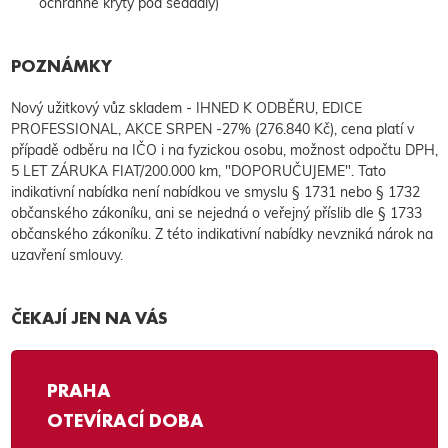
ochranné kryty pod sedadly)
POZNÁMKY
Nový užitkový vůz skladem - IHNED K ODBĚRU, EDICE
PROFESSIONAL, AKCE SRPEN -27% (276.840 Kč), cena platí v
případě odběru na IČO i na fyzickou osobu, možnost odpočtu DPH,
5 LET ZÁRUKA FIAT/200.000 km, "DOPORUČUJEME". Tato
indikativní nabídka není nabídkou ve smyslu § 1731 nebo § 1732
občanského zákoníku, ani se nejedná o veřejný příslib dle § 1733
občanského zákoníku. Z této indikativní nabídky nevzniká nárok na
uzavření smlouvy.
ČEKAJÍ JEN NA VÁS
PRAHA
OTEVÍRACÍ DOBA