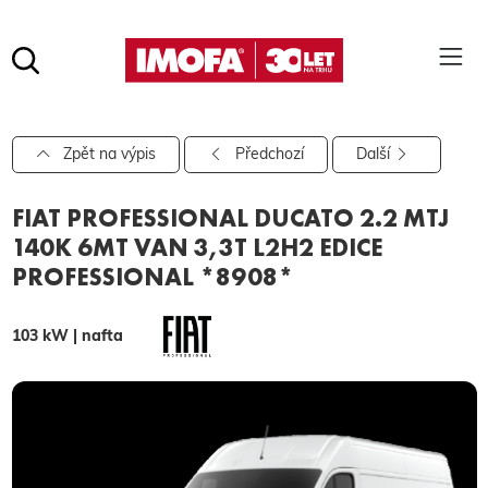
Hledat
(tlačítko)
hledat
Pro vyhledávání zadejte alespoň 3 znaky.
Zpět na výpis
Předchozí
Další
FIAT PROFESSIONAL DUCATO 2.2 MTJ
140K 6MT VAN 3,3T L2H2 EDICE
PROFESSIONAL *8908*
103 kW | nafta