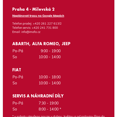
Praha 4 - Milevská 2
Naplánovat trasu na Google Mapách
Telefon prodej:
+420 261 227 613/2
Telefon servis:
+420 241 731 800
Email:
info@imofa.cz
ABARTH, ALFA ROMEO, JEEP
Po-Pá
9:00 - 19:00
So
10:00 - 14:00
FIAT
Po-Pá
10:00 - 18:00
So
10:00 - 14:00
SERVIS A NÁHRADNÍ DÍLY
Po-Pá
7:30 - 19:00
So
8:00 - 14:00 *
* v sobotu otevřeno pouze v dubnu, květnu a od poloviny října do