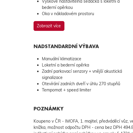
Výškově nastavitelná sedačka s loketní a
bederní opěrkou
Oka v nákladovém prostoru
Zobrazit více
NADSTANDARDNÍ VÝBAVA
Manuální klimatizace
Loketní a bederní opěrka
Zadní parkovací senzory + vnější akustická
signalizace
Otevírání zadních dveří v úhlu 270 stupňů
Tempomat + speed limiter
POZNÁMKY
Koupeno v ČR - IMOFA, 1. majitel, předváděcí vůz, ve
knížka, možnost odpočtu DPH - cena bez DPH 49