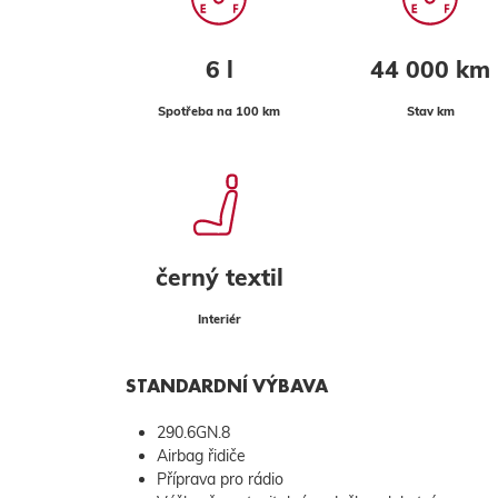
6 l
44 000 km
Spotřeba na 100 km
Stav km
černý textil
Interiér
STANDARDNÍ VÝBAVA
290.6GN.8
Airbag řidiče
Příprava pro rádio