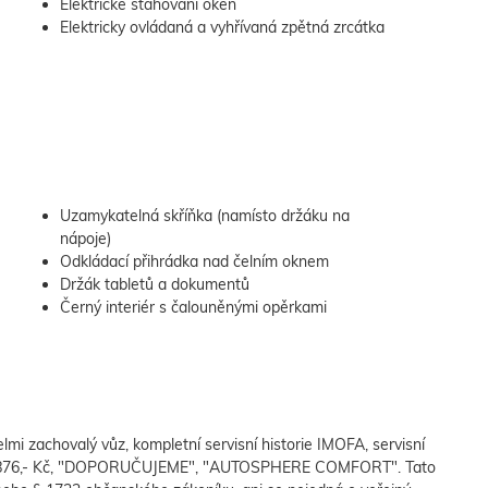
Elektrické stahování oken
Elektricky ovládaná a vyhřívaná zpětná zrcátka
Uzamykatelná skříňka (namísto držáku na
nápoje)
Odkládací přihrádka nad čelním oknem
Držák tabletů a dokumentů
Černý interiér s čalouněnými opěrkami
lmi zachovalý vůz, kompletní servisní historie IMOFA, servisní
4.876,- Kč, "DOPORUČUJEME", "AUTOSPHERE COMFORT". Tato