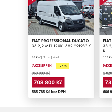
FIAT PROFESSIONAL DUCATO
FIA
33 2,2 MTJ 120K L3H2 *9193* K
33 2
K
88 kW | Nafta | Nové
103 kW
!AKCE SRPEN!
!AKCE
-27 %
969 089 Kč
1 020
708 800 Kč
73
585 785 Kč bez DPH
606 