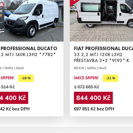
T PROFESSIONAL DUCATO
FIAT PROFESSIONAL DU
,2 MTJ 140K L3H2 *7782*
33 2,2 MTJ 120K L3H2
PŘESTAVBA 3+3 *9193* K
 | Nafta | Nové
88 kW | Nafta | Nové
 SRPEN!
!AKCE SRPEN!
-28 %
-21 %
 514 Kč
1 072 665 Kč
4 400 Kč
844 400 Kč
942 Kč bez DPH
697 851 Kč bez DPH