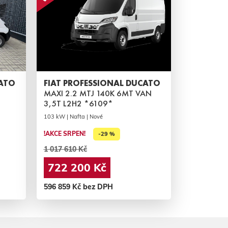
CATO
FIAT PROFESSIONAL DUCATO
MAXI 2.2 MTJ 140K 6MT VAN
3,5T L2H2 *6109*
103 kW | Nafta | Nové
!AKCE SRPEN!
-29 %
1 017 610 Kč
722 200 Kč
596 859 Kč bez DPH