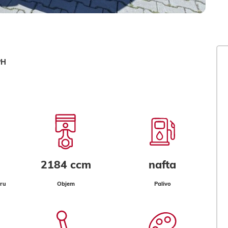
PH
2184 ccm
nafta
ru
Objem
Palivo