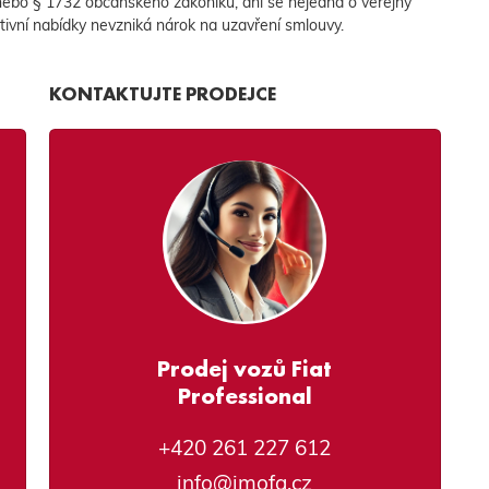
 nebo § 1732 občanského zákoníku, ani se nejedná o veřejný
ativní nabídky nevzniká nárok na uzavření smlouvy.
KONTAKTUJTE PRODEJCE
Prodej vozů Fiat
Professional
+420 261 227 612
info@imofa.cz