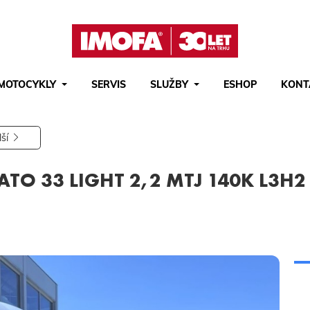
MOTOCYKLY
SERVIS
SLUŽBY
ESHOP
KONT
Hledat
(tlačítko)
hledat
lší
ATO 33 LIGHT 2,2 MTJ 140K L3H