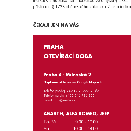
indikativní nabídka není nabídkou ve smyslu § 1731
příslib dle § 1733 občanského zákoníku. Z této indik
ČEKAJÍ JEN NA VÁS
PRAHA
OTEVÍRACÍ DOBA
Praha 4 - Milevská 2
Naplánovat trasu na Google Mapách
Telefon prodej:
+420 261 227 613/2
Telefon servis:
+420 241 731 800
Email:
info@imofa.cz
ABARTH, ALFA ROMEO, JEEP
Po-Pá
9:00 - 19:00
So
10:00 - 14:00