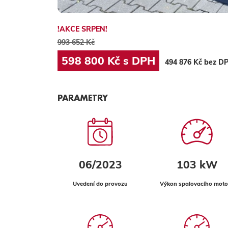
!AKCE SRPEN!
993 652 Kč
598 800 Kč s DPH
494 876 Kč bez D
PARAMETRY
06/2023
103 kW
Uvedení do provozu
Výkon spalovacího moto