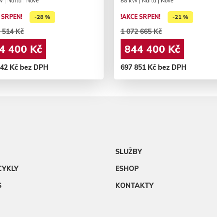
 | Nafta | Nové
88 kW | Nafta | Nové
 SRPEN!
!AKCE SRPEN!
-28 %
-21 %
 514 Kč
1 072 665 Kč
4 400 Kč
844 400 Kč
942 Kč bez DPH
697 851 Kč bez DPH
SLUŽBY
CYKLY
ESHOP
S
KONTAKTY