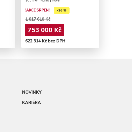
103 kW | Nafta | Nové
!AKCE SRPEN!
-26 %
1 017 610 Kč
753 000 Kč
622 314 Kč bez DPH
NOVINKY
KARIÉRA