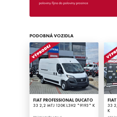
poloviny října do poloviny prosince
PODOBNÁ VOZIDLA
FIAT PROFESSIONAL DUCATO
FIA
33 2,2 MTJ 120K L3H2 *9193* K
33 2
K