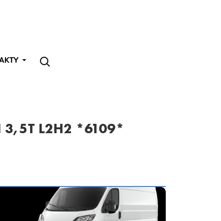
AKTY
 3,5T L2H2 *6109*