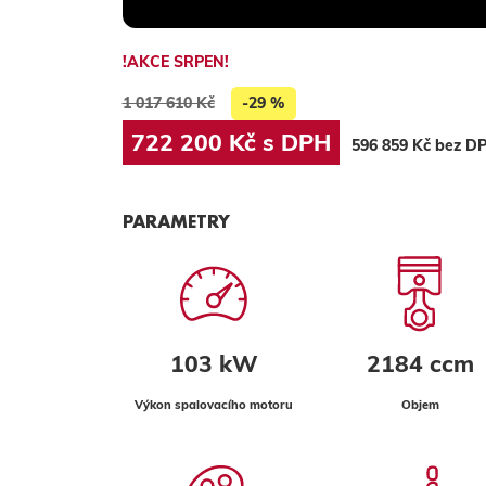
!AKCE SRPEN!
1 017 610 Kč
-29 %
722 200 Kč s DPH
596 859 Kč bez D
PARAMETRY
103 kW
2184 ccm
Výkon spalovacího motoru
Objem