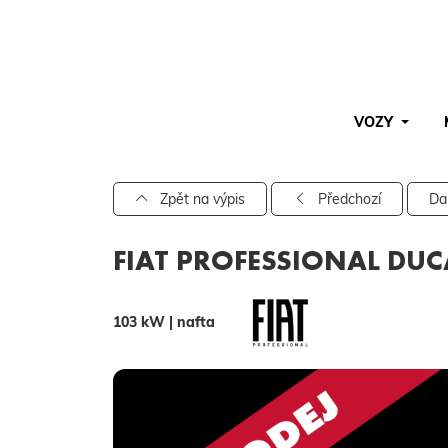
VOZY
Pro vyhledávání zadejte alespoň 3 znaky.
Zpět na výpis
Předchozí
Da
FIAT PROFESSIONAL DUC
103 kW | nafta