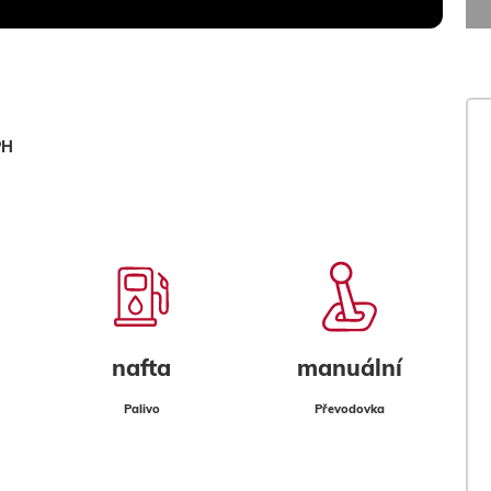
PH
nafta
manuální
Palivo
Převodovka