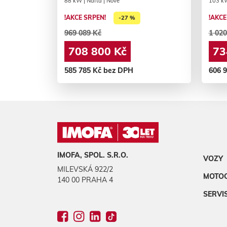
88 kW | Nafta | Nové
103 kW
!AKCE SRPEN!
!AKCE
-27 %
969 089 Kč
1 020
708 800 Kč
73
585 785 Kč bez DPH
606 
IMOFA, SPOL. S.R.O.
VOZY
MILEVSKÁ 922/2
MOTO
140 00 PRAHA 4
SERVI