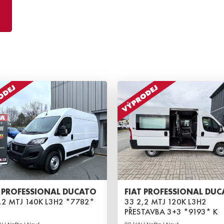
T PROFESSIONAL DUCATO
FIAT PROFESSIONAL DU
,2 MTJ 140K L3H2 *7782*
33 2,2 MTJ 120K L3H2
PŘESTAVBA 3+3 *9193* K