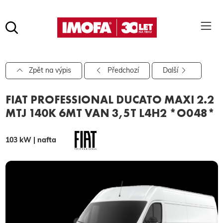
Hledat
(tlačítko)
hledat
Pro vyhledávání zadejte alespoň 3 znaky.
Zpět na výpis
Předchozí
Další
FIAT PROFESSIONAL DUCATO MAXI 2.2
MTJ 140K 6MT VAN 3,5T L4H2 *O048*
103 kW | nafta