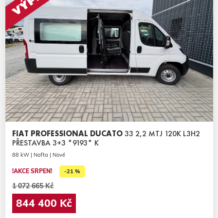
FIAT PROFESSIONAL DUCATO
33 2,2 MTJ 120K L3H2
PŘESTAVBA 3+3 *9193* K
88 kW | Nafta | Nové
!AKCE SRPEN!
-21 %
1 072 665 Kč
844 400 Kč