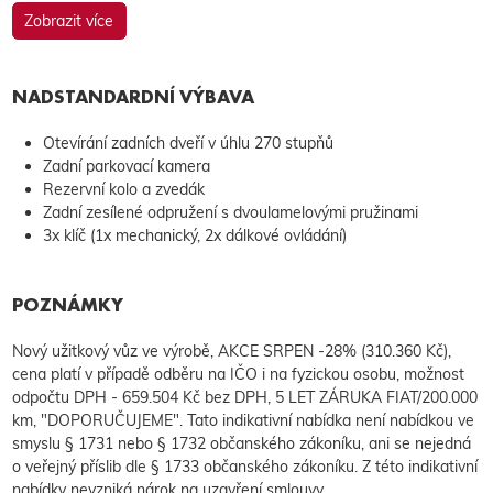
Zobrazit více
NADSTANDARDNÍ VÝBAVA
Otevírání zadních dveří v úhlu 270 stupňů
Zadní parkovací kamera
Rezervní kolo a zvedák
Zadní zesílené odpružení s dvoulamelovými pružinami
3x klíč (1x mechanický, 2x dálkové ovládání)
POZNÁMKY
Nový užitkový vůz ve výrobě, AKCE SRPEN -28% (310.360 Kč),
cena platí v případě odběru na IČO i na fyzickou osobu, možnost
odpočtu DPH - 659.504 Kč bez DPH, 5 LET ZÁRUKA FIAT/200.000
km, "DOPORUČUJEME". Tato indikativní nabídka není nabídkou ve
smyslu § 1731 nebo § 1732 občanského zákoníku, ani se nejedná
o veřejný příslib dle § 1733 občanského zákoníku. Z této indikativní
nabídky nevzniká nárok na uzavření smlouvy.