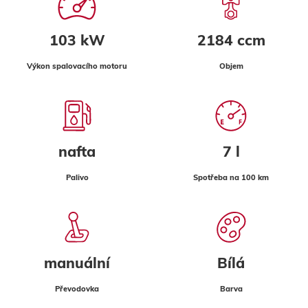
103 kW
2184 ccm
Výkon spalovacího motoru
Objem
nafta
7 l
Palivo
Spotřeba na 100 km
manuální
Bílá
Převodovka
Barva