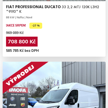
FIAT PROFESSIONAL DUCATO
33 2,2 MTJ 120K L3H2
*9193* K
88 kW | Nafta | Nové
!AKCE SRPEN!
-27 %
969 089 Kč
708 800 Kč
585 785 Kč bez DPH