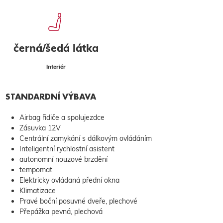
černá/šedá látka
Interiér
STANDARDNÍ VÝBAVA
Airbag řidiče a spolujezdce
Zásuvka 12V
Centrální zamykání s dálkovým ovládáním
Inteligentní rychlostní asistent
autonomní nouzové brzdění
tempomat
Elektricky ovládaná přední okna
Klimatizace
Pravé boční posuvné dveře, plechové
Přepážka pevná, plechová