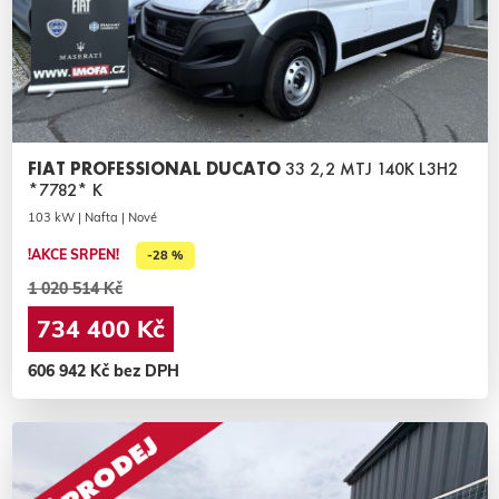
FIAT PROFESSIONAL DUCATO
33 2,2 MTJ 140K L3H2
*7782* K
103 kW | Nafta | Nové
!AKCE SRPEN!
-28 %
1 020 514 Kč
734 400 Kč
606 942 Kč bez DPH