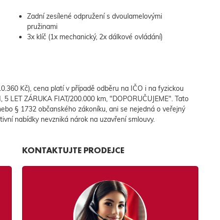
Zadní zesílené odpružení s dvoulamelovými
pružinami
3x klíč (1x mechanický, 2x dálkové ovládání)
360 Kč), cena platí v případě odběru na IČO i na fyzickou
H, 5 LET ZÁRUKA FIAT/200.000 km, "DOPORUČUJEME". Tato
 nebo § 1732 občanského zákoníku, ani se nejedná o veřejný
ativní nabídky nevzniká nárok na uzavření smlouvy.
KONTAKTUJTE PRODEJCE