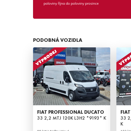
poloviny října do poloviny prosince
PODOBNÁ VOZIDLA
FIAT PROFESSIONAL DUCATO
FIA
33 2,2 MTJ 120K L3H2 *9193* K
33 2
K