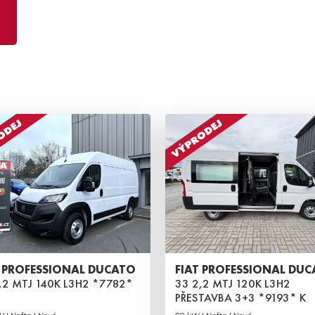
T PROFESSIONAL DUCATO
FIAT PROFESSIONAL DU
,2 MTJ 140K L3H2 *7782*
33 2,2 MTJ 120K L3H2
PŘESTAVBA 3+3 *9193* K