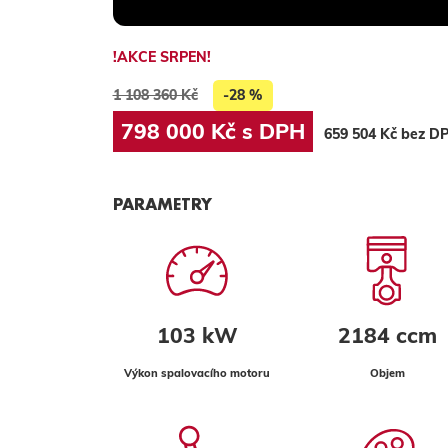
!AKCE SRPEN!
1 108 360 Kč
-28 %
798 000 Kč s DPH
659 504 Kč bez D
PARAMETRY
103 kW
2184 ccm
Výkon spalovacího motoru
Objem