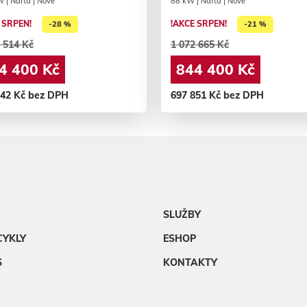
 | Nafta | Nové
88 kW | Nafta | Nové
 SRPEN!
!AKCE SRPEN!
-28 %
-21 %
 514 Kč
1 072 665 Kč
4 400 Kč
844 400 Kč
942 Kč bez DPH
697 851 Kč bez DPH
SLUŽBY
CYKLY
ESHOP
S
KONTAKTY