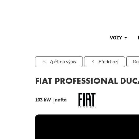
VOZY
Pro vyhledávání zadejte alespoň 3 znaky.
Zpět na výpis
Předchozí
Da
FIAT PROFESSIONAL DUC
103 kW | nafta