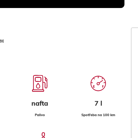
PH
nafta
7 l
Palivo
Spotřeba na 100 km