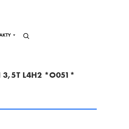
AKTY
 3,5T L4H2 *O051*