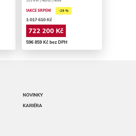
103 kW | Nafta | Nové
!AKCE SRPEN!
-29 %
1 017 610 Kč
722 200 Kč
596 859 Kč bez DPH
NOVINKY
KARIÉRA