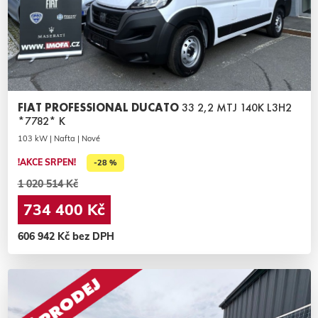
FIAT PROFESSIONAL DUCATO
33 2,2 MTJ 140K L3H2
*7782* K
103 kW | Nafta | Nové
!AKCE SRPEN!
-28 %
1 020 514 Kč
734 400 Kč
606 942 Kč bez DPH