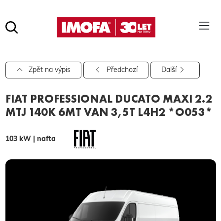
Hledat
(tlačítko)
hledat
Pro vyhledávání zadejte alespoň 3 znaky.
Zpět na výpis
Předchozí
Další
FIAT PROFESSIONAL DUCATO MAXI 2.2
MTJ 140K 6MT VAN 3,5T L4H2 *O053*
103 kW | nafta