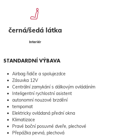
černá/šedá látka
Interiér
STANDARDNÍ VÝBAVA
Airbag řidiče a spolujezdce
Zásuvka 12V
Centrální zamykání s dálkovým ovládáním
Inteligentní rychlostní asistent
autonomní nouzové brzdění
tempomat
Elektricky ovládaná přední okna
Klimatizace
Pravé boční posuvné dveře, plechové
Přepážka pevná, plechová