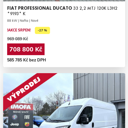
FIAT PROFESSIONAL DUCATO
33 2,2 MTJ 120K L3H2
*9193* K
88 kW | Nafta | Nové
!AKCE SRPEN!
-27 %
969 089 Kč
708 800 Kč
585 785 Kč bez DPH