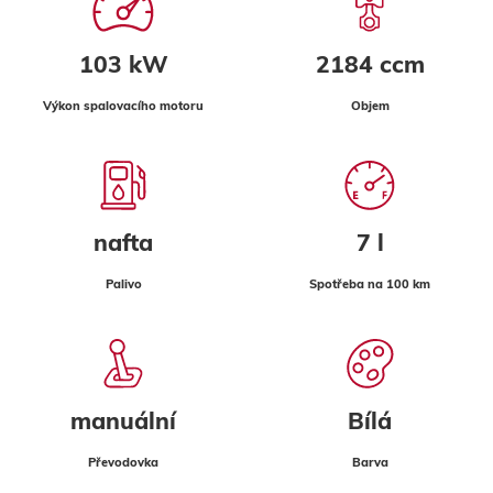
103 kW
2184 ccm
Výkon spalovacího motoru
Objem
nafta
7 l
Palivo
Spotřeba na 100 km
manuální
Bílá
Převodovka
Barva