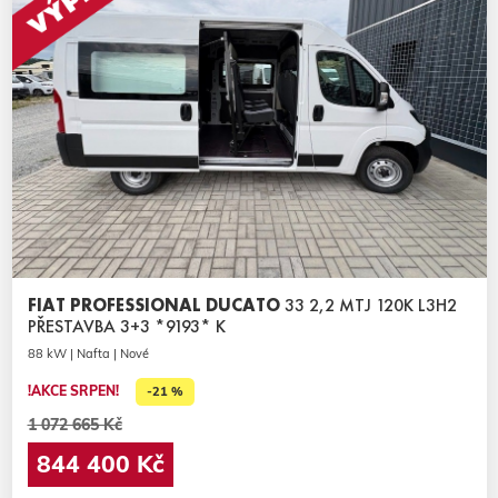
FIAT PROFESSIONAL DUCATO
33 2,2 MTJ 120K L3H2
PŘESTAVBA 3+3 *9193* K
88 kW | Nafta | Nové
!AKCE SRPEN!
-21 %
1 072 665 Kč
844 400 Kč