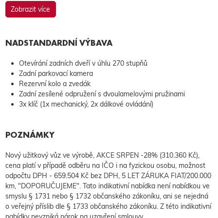
Zobrazit více
NADSTANDARDNÍ VÝBAVA
Otevírání zadních dveří v úhlu 270 stupňů
Zadní parkovací kamera
Rezervní kolo a zvedák
Zadní zesílené odpružení s dvoulamelovými pružinami
3x klíč (1x mechanický, 2x dálkové ovládání)
POZNÁMKY
Nový užitkový vůz ve výrobě, AKCE SRPEN -28% (310.360 Kč),
cena platí v případě odběru na IČO i na fyzickou osobu, možnost
odpočtu DPH - 659.504 Kč bez DPH, 5 LET ZÁRUKA FIAT/200.000
km, "DOPORUČUJEME". Tato indikativní nabídka není nabídkou ve
smyslu § 1731 nebo § 1732 občanského zákoníku, ani se nejedná
o veřejný příslib dle § 1733 občanského zákoníku. Z této indikativní
nabídky nevzniká nárok na uzavření smlouvy.