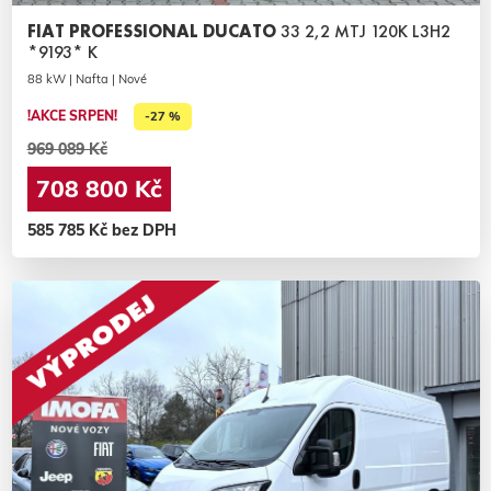
FIAT PROFESSIONAL DUCATO
33 2,2 MTJ 120K L3H2
*9193* K
88 kW | Nafta | Nové
!AKCE SRPEN!
-27 %
969 089 Kč
708 800 Kč
585 785 Kč bez DPH