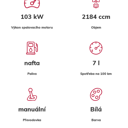
103 kW
2184 ccm
Výkon spalovacího motoru
Objem
nafta
7 l
Palivo
Spotřeba na 100 km
manuální
Bílá
Převodovka
Barva