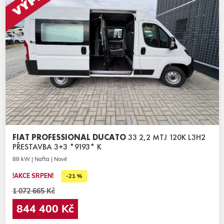
FIAT PROFESSIONAL DUCATO
33 2,2 MTJ 120K L3H2
PŘESTAVBA 3+3 *9193* K
88 kW | Nafta | Nové
!AKCE SRPEN!
-21 %
1 072 665 Kč
844 400 Kč