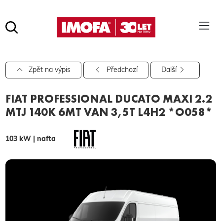
Hledat
(tlačítko)
hledat
Pro vyhledávání zadejte alespoň 3 znaky.
Zpět na výpis
Předchozí
Další
FIAT PROFESSIONAL DUCATO MAXI 2.2
MTJ 140K 6MT VAN 3,5T L4H2 *O058*
103 kW | nafta