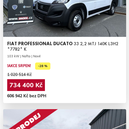
FIAT PROFESSIONAL DUCATO
33 2,2 MTJ 140K L3H2
*7782* K
103 kW | Nafta | Nové
!AKCE SRPEN!
-28 %
1 020 514 Kč
734 400 Kč
606 942 Kč bez DPH