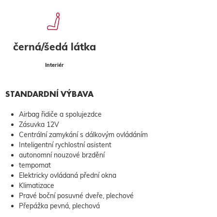
černá/šedá látka
Interiér
STANDARDNÍ VÝBAVA
Airbag řidiče a spolujezdce
Zásuvka 12V
Centrální zamykání s dálkovým ovládáním
Inteligentní rychlostní asistent
autonomní nouzové brzdění
tempomat
Elektricky ovládaná přední okna
Klimatizace
Pravé boční posuvné dveře, plechové
Přepážka pevná, plechová