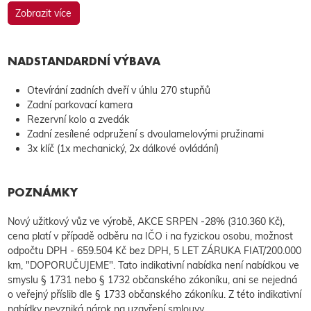
Zobrazit více
NADSTANDARDNÍ VÝBAVA
Otevírání zadních dveří v úhlu 270 stupňů
Zadní parkovací kamera
Rezervní kolo a zvedák
Zadní zesílené odpružení s dvoulamelovými pružinami
3x klíč (1x mechanický, 2x dálkové ovládání)
POZNÁMKY
Nový užitkový vůz ve výrobě, AKCE SRPEN -28% (310.360 Kč),
cena platí v případě odběru na IČO i na fyzickou osobu, možnost
odpočtu DPH - 659.504 Kč bez DPH, 5 LET ZÁRUKA FIAT/200.000
km, "DOPORUČUJEME". Tato indikativní nabídka není nabídkou ve
smyslu § 1731 nebo § 1732 občanského zákoníku, ani se nejedná
o veřejný příslib dle § 1733 občanského zákoníku. Z této indikativní
nabídky nevzniká nárok na uzavření smlouvy.