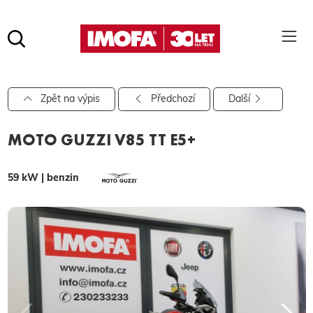
Hledat
(tlačítko)
hledat
Pro vyhledávání zadejte alespoň 3 znaky.
Zpět na výpis
Předchozí
Další
MOTO GUZZI V85 TT E5+
59 kW | benzin