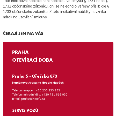
Tato indikativní nabídka není nabídkou ve smyslu § 1731 nebo §
1732 občanského zákoníku, ani se nejedná o veřejný příslib dle §
1733 občanského zákoníku. Z této indikativní nabídky nevzniká
nárok na uzavření smlouvy.
ČEKAJÍ JEN NA VÁS
PRAHA
OTEVÍRACÍ DOBA
Praha 5 - Ořešská 873
Naplánovat trasu na Google Mapách
Telefon recepce:
+420 230 233 233
Telefon náhradní díly:
+420 731 616 030
Email:
praha5@imofa.cz
SERVIS VOZŮ