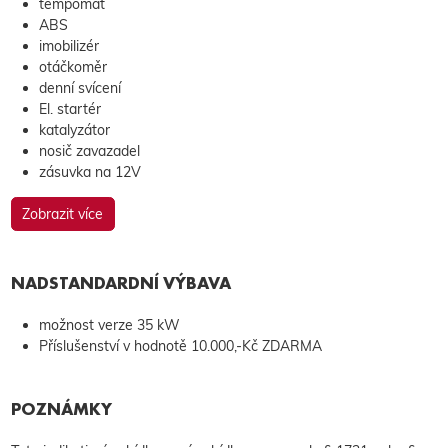
tempomat
ABS
imobilizér
otáčkoměr
denní svícení
El. startér
katalyzátor
nosič zavazadel
zásuvka na 12V
Zobrazit více
NADSTANDARDNÍ VÝBAVA
možnost verze 35 kW
Příslušenství v hodnotě 10.000,-Kč ZDARMA
POZNÁMKY