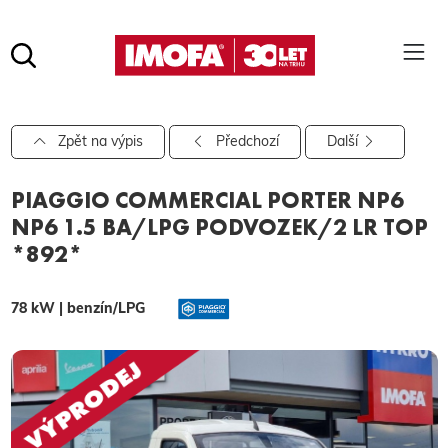
Hledat
(tlačítko)
hledat
Pro vyhledávání zadejte alespoň 3 znaky.
Zpět na výpis
Předchozí
Další
PIAGGIO COMMERCIAL PORTER NP6
NP6 1.5 BA/LPG PODVOZEK/2 LR TOP
*892*
78 kW | benzín/LPG