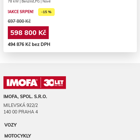
78 kW | Benzín/LPG | Nové
!AKCE SRPEN!
-15 %
697 800 Kč
598 800 Kč
494 876 Kč bez DPH
IMOFA, SPOL. S.R.O.
MILEVSKÁ 922/2
140 00 PRAHA 4
VOZY
MOTOCYKLY