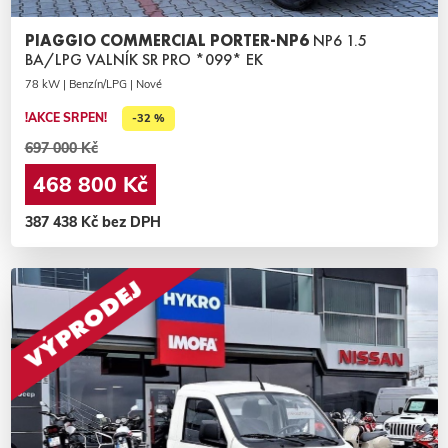
PIAGGIO COMMERCIAL PORTER-NP6
NP6 1.5
BA/LPG VALNÍK SR PRO *099* EK
78 kW | Benzín/LPG | Nové
!AKCE SRPEN!
-32 %
697 000 Kč
468 800 Kč
387 438 Kč bez DPH