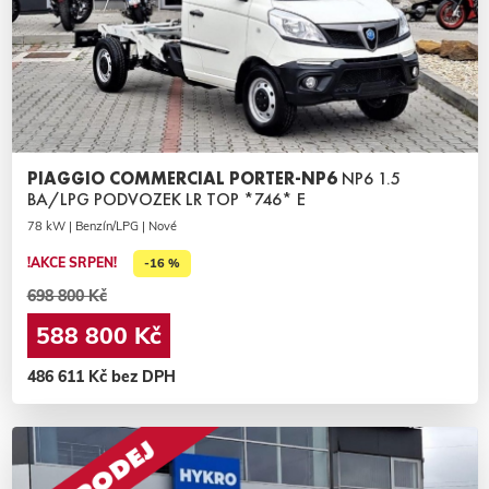
PIAGGIO COMMERCIAL PORTER-NP6
NP6 1.5
BA/LPG PODVOZEK LR TOP *746* E
78 kW | Benzín/LPG | Nové
!AKCE SRPEN!
-16 %
698 800 Kč
588 800 Kč
486 611 Kč bez DPH