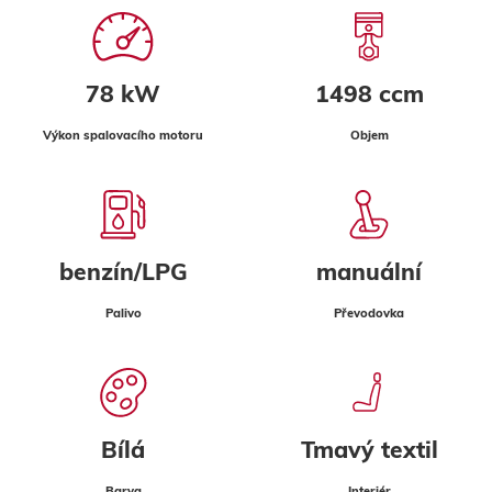
78 kW
1498 ccm
Výkon spalovacího motoru
Objem
benzín/LPG
manuální
Palivo
Převodovka
Bílá
Tmavý textil
Barva
Interiér