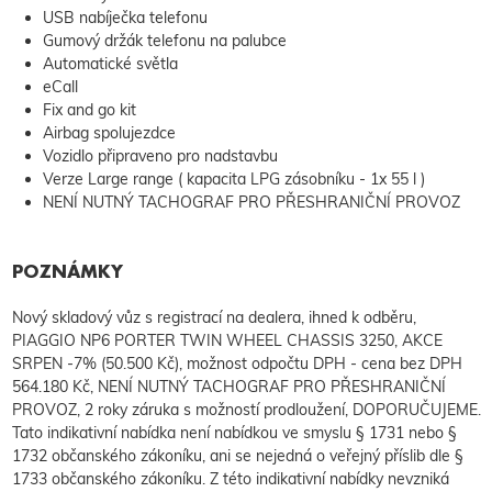
USB nabíječka telefonu
Gumový držák telefonu na palubce
Automatické světla
eCall
Fix and go kit
Airbag spolujezdce
Vozidlo připraveno pro nadstavbu
Verze Large range ( kapacita LPG zásobníku - 1x 55 l )
NENÍ NUTNÝ TACHOGRAF PRO PŘESHRANIČNÍ PROVOZ
POZNÁMKY
Nový skladový vůz s registrací na dealera, ihned k odběru,
PIAGGIO NP6 PORTER TWIN WHEEL CHASSIS 3250, AKCE
SRPEN -7% (50.500 Kč), možnost odpočtu DPH - cena bez DPH
564.180 Kč, NENÍ NUTNÝ TACHOGRAF PRO PŘESHRANIČNÍ
PROVOZ, 2 roky záruka s možností prodloužení, DOPORUČUJEME.
Tato indikativní nabídka není nabídkou ve smyslu § 1731 nebo §
1732 občanského zákoníku, ani se nejedná o veřejný příslib dle §
1733 občanského zákoníku. Z této indikativní nabídky nevzniká