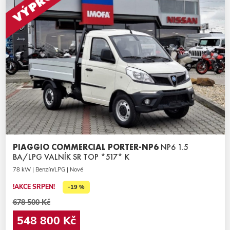
PIAGGIO COMMERCIAL PORTER-NP6
NP6 1.5
BA/LPG VALNÍK SR TOP *517* K
78 kW | Benzín/LPG | Nové
!AKCE SRPEN!
-19 %
678 500 Kč
548 800 Kč