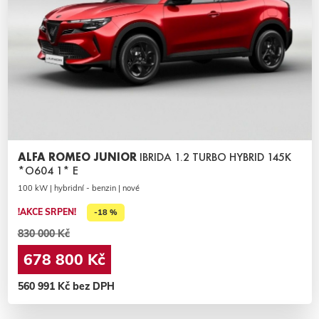
ALFA ROMEO JUNIOR
IBRIDA 1.2 TURBO HYBRID 145K
*O604 1* E
100 kW | hybridní - benzin | nové
!AKCE SRPEN!
-18 %
830 000 Kč
678 800 Kč
560 991 Kč bez DPH