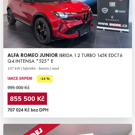
ALFA ROMEO JUNIOR
IBRIDA 1.2 TURBO 145K EDCT6
Q4 INTENSA *525* E
107 kW | hybridní - benzin | nové
!AKCE SRPEN!
-14 %
995 000 Kč
855 500 Kč
707 024 Kč bez DPH