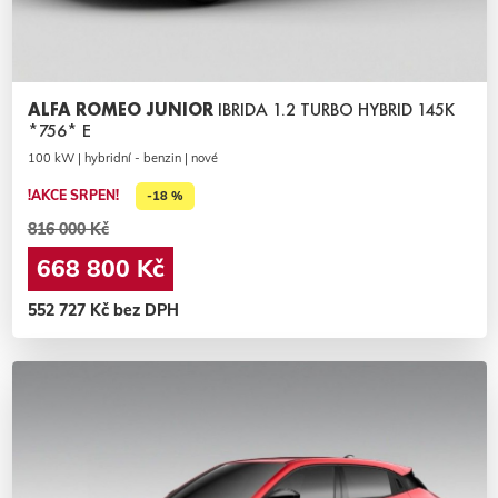
ALFA ROMEO JUNIOR
IBRIDA 1.2 TURBO HYBRID 145K
*756* E
100 kW | hybridní - benzin | nové
!AKCE SRPEN!
-18 %
816 000 Kč
668 800 Kč
552 727 Kč bez DPH