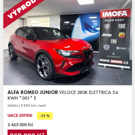
ALFA ROMEO JUNIOR
VELOCE 280K ELETTRICA 54
KWH *001* E
elektro | 9 600 km | nové
!AKCE SRPEN!
-32 %
1 413 000 Kč