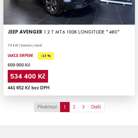
JEEP AVENGER
1.2 T MT6 100K LONGITUDE *480*
74 kW | benzin | nové
!AKCE SRPEN!
-13 %
609 900 Kč
534 400 Kč
441 652 Kč bez DPH
Předchozí
1
2
3
Další