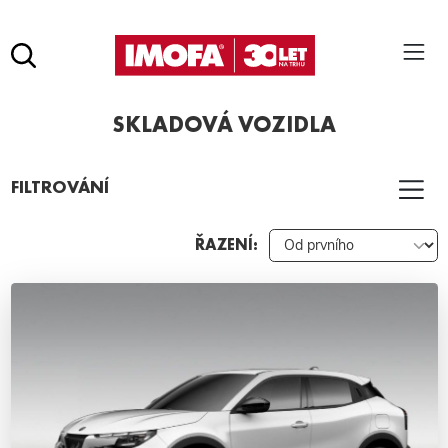
Hledat
(tlačítko)
SKLADOVÁ VOZIDLA
hledat
Pro vyhledávání zadejte alespoň 3 znaky.
FILTROVÁNÍ
ŘAZENÍ: