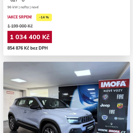
96 kW | nafta | nové
!AKCE SRPEN!
-14 %
1 199 000 Kč
1 034 400 Kč
854 876 Kč bez DPH