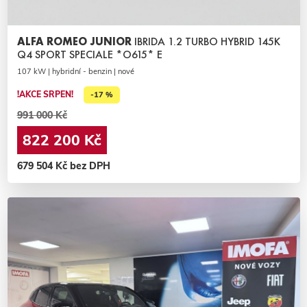
ALFA ROMEO JUNIOR
IBRIDA 1.2 TURBO HYBRID 145K
Q4 SPORT SPECIALE *O615* E
107 kW | hybridní - benzin | nové
!AKCE SRPEN!
-17 %
991 000 Kč
822 200 Kč
679 504 Kč bez DPH