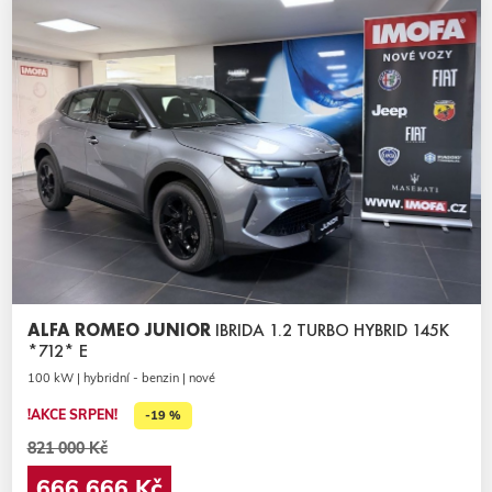
ALFA ROMEO JUNIOR
IBRIDA 1.2 TURBO HYBRID 145K
*712* E
100 kW | hybridní - benzin | nové
!AKCE SRPEN!
-19 %
821 000 Kč
666 666 Kč