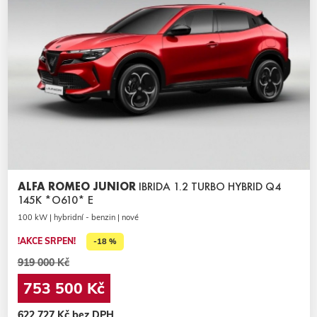
ALFA ROMEO JUNIOR
IBRIDA 1.2 TURBO HYBRID Q4
145K *O610* E
100 kW | hybridní - benzin | nové
!AKCE SRPEN!
-18 %
919 000 Kč
753 500 Kč
622 727 Kč bez DPH