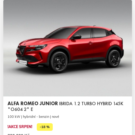
ALFA ROMEO JUNIOR
IBRIDA 1.2 TURBO HYBRID 145K
*O604 2* E
100 kW | hybridní - benzin | nové
!AKCE SRPEN!
-18 %