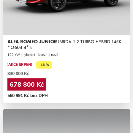
ALFA ROMEO JUNIOR
IBRIDA 1.2 TURBO HYBRID 145K
*O604 4* E
100 kW | hybridní - benzin | nové
!AKCE SRPEN!
-18 %
830 000 Kč
678 800 Kč
560 991 Kč bez DPH