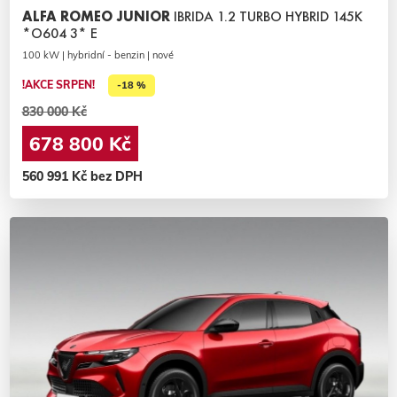
ALFA ROMEO JUNIOR
IBRIDA 1.2 TURBO HYBRID 145K
*O604 3* E
100 kW | hybridní - benzin | nové
!AKCE SRPEN!
-18 %
830 000 Kč
678 800 Kč
560 991 Kč bez DPH