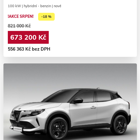
100 kW | hybridní - benzin | nové
!AKCE SRPEN!
-18 %
821 000 Kč
673 200 Kč
556 363 Kč bez DPH