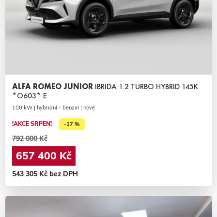
ALFA ROMEO JUNIOR
IBRIDA 1.2 TURBO HYBRID 145K
*O603* E
100 kW | hybridní - benzin | nové
!AKCE SRPEN!
-17 %
792 000 Kč
657 400 Kč
543 305 Kč bez DPH