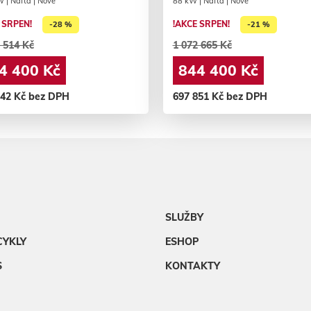
 | Nafta | Nové
88 kW | Nafta | Nové
 SRPEN!
!AKCE SRPEN!
-28 %
-21 %
 514 Kč
1 072 665 Kč
4 400 Kč
844 400 Kč
942 Kč bez DPH
697 851 Kč bez DPH
SLUŽBY
CYKLY
ESHOP
S
KONTAKTY