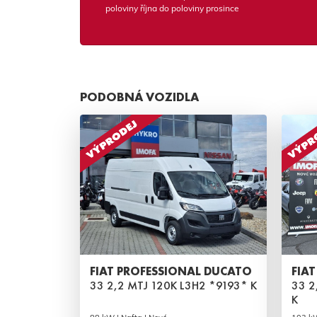
poloviny října do poloviny prosince
PODOBNÁ VOZIDLA
FIAT PROFESSIONAL DUCATO
FIA
33 2,2 MTJ 120K L3H2 *9193* K
33 2
K