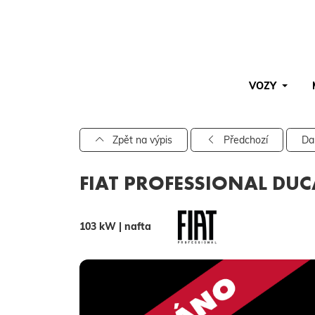
VOZY
Pro vyhledávání zadejte alespoň 3 znaky.
Zpět na výpis
Předchozí
Da
FIAT PROFESSIONAL DUC
103 kW | nafta