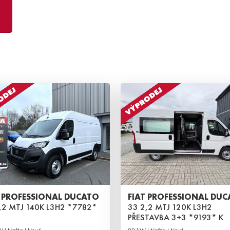
T PROFESSIONAL DUCATO
FIAT PROFESSIONAL DU
,2 MTJ 140K L3H2 *7782*
33 2,2 MTJ 120K L3H2
PŘESTAVBA 3+3 *9193* K