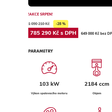
!AKCE SRPEN!
1 090 210 Kč
-28 %
785 290 Kč s DPH
649 000 Kč bez D
PARAMETRY
103 kW
2184 ccm
Výkon spalovacího motoru
Objem