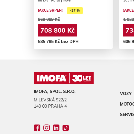
88 kW | Nafta | Nové
103 kW
!AKCE SRPEN!
!AKCE
-27 %
969 089 Kč
1 020
708 800 Kč
73
585 785 Kč bez DPH
606 
IMOFA, SPOL. S.R.O.
VOZY
MILEVSKÁ 922/2
MOTO
140 00 PRAHA 4
SERVI