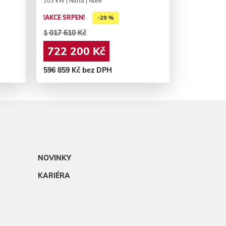
103 kW | Nafta | Nové
!AKCE SRPEN!
-29 %
1 017 610 Kč
722 200 Kč
596 859 Kč bez DPH
NOVINKY
KARIÉRA