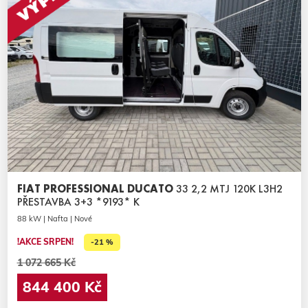
FIAT PROFESSIONAL DUCATO
33 2,2 MTJ 120K L3H2
PŘESTAVBA 3+3 *9193* K
88 kW | Nafta | Nové
!AKCE SRPEN!
-21 %
1 072 665 Kč
844 400 Kč