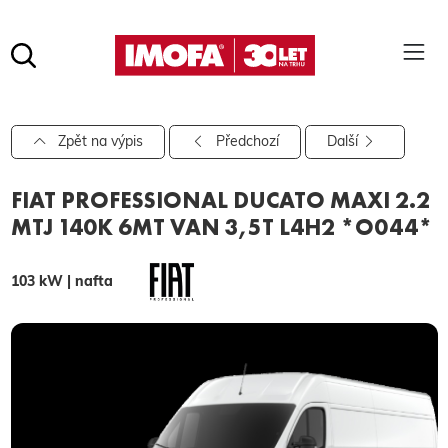
Hledat
(tlačítko)
hledat
Pro vyhledávání zadejte alespoň 3 znaky.
Zpět na výpis
Předchozí
Další
FIAT PROFESSIONAL DUCATO MAXI 2.2
MTJ 140K 6MT VAN 3,5T L4H2 *O044*
103 kW | nafta