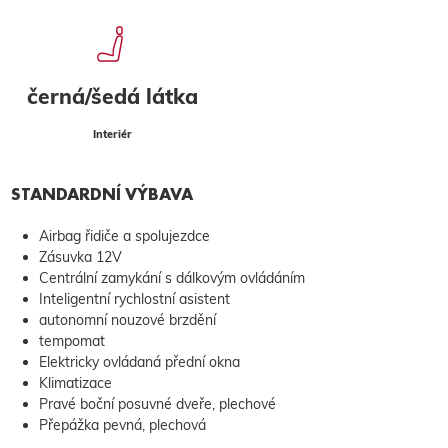
černá/šedá látka
Interiér
STANDARDNÍ VÝBAVA
Airbag řidiče a spolujezdce
Zásuvka 12V
Centrální zamykání s dálkovým ovládáním
Inteligentní rychlostní asistent
autonomní nouzové brzdění
tempomat
Elektricky ovládaná přední okna
Klimatizace
Pravé boční posuvné dveře, plechové
Přepážka pevná, plechová