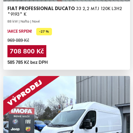
FIAT PROFESSIONAL DUCATO
33 2,2 MTJ 120K L3H2
*9193* K
88 kW | Nafta | Nové
!AKCE SRPEN!
-27 %
969 089 Kč
708 800 Kč
585 785 Kč bez DPH