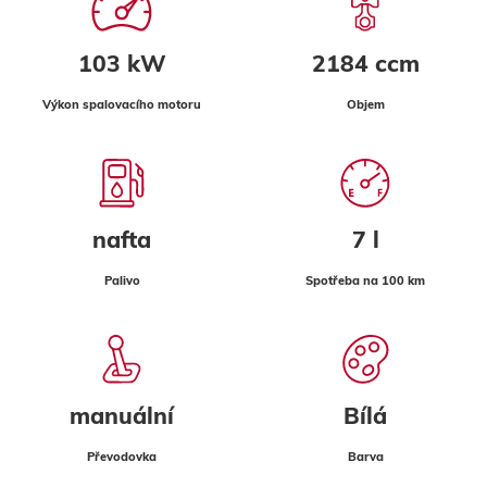
103 kW
2184 ccm
Výkon spalovacího motoru
Objem
nafta
7 l
Palivo
Spotřeba na 100 km
manuální
Bílá
Převodovka
Barva