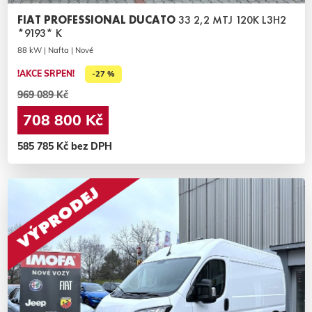
FIAT PROFESSIONAL DUCATO
33 2,2 MTJ 120K L3H2
*9193* K
88 kW | Nafta | Nové
!AKCE SRPEN!
-27 %
969 089 Kč
708 800 Kč
585 785 Kč bez DPH