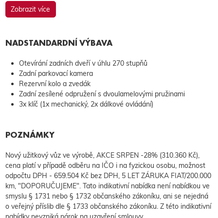
Zobrazit více
NADSTANDARDNÍ VÝBAVA
Otevírání zadních dveří v úhlu 270 stupňů
Zadní parkovací kamera
Rezervní kolo a zvedák
Zadní zesílené odpružení s dvoulamelovými pružinami
3x klíč (1x mechanický, 2x dálkové ovládání)
POZNÁMKY
Nový užitkový vůz ve výrobě, AKCE SRPEN -28% (310.360 Kč),
cena platí v případě odběru na IČO i na fyzickou osobu, možnost
odpočtu DPH - 659.504 Kč bez DPH, 5 LET ZÁRUKA FIAT/200.000
km, "DOPORUČUJEME". Tato indikativní nabídka není nabídkou ve
smyslu § 1731 nebo § 1732 občanského zákoníku, ani se nejedná
o veřejný příslib dle § 1733 občanského zákoníku. Z této indikativní
nabídky nevzniká nárok na uzavření smlouvy.