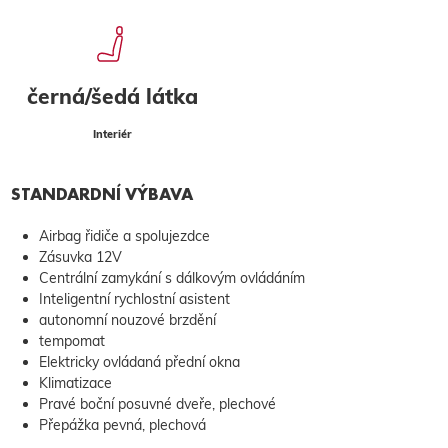
černá/šedá látka
Interiér
STANDARDNÍ VÝBAVA
Airbag řidiče a spolujezdce
Zásuvka 12V
Centrální zamykání s dálkovým ovládáním
Inteligentní rychlostní asistent
autonomní nouzové brzdění
tempomat
Elektricky ovládaná přední okna
Klimatizace
Pravé boční posuvné dveře, plechové
Přepážka pevná, plechová